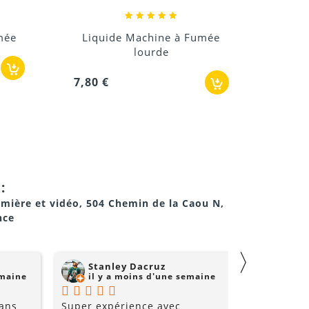
umée
Liquide Machine à Bulles
7,80 €
:
umière et vidéo, 504 Chemin de la Caou N,
nce
〉
Stanley Dacruz
nadji 
emaine
il y a moins d'une semaine
il y a
 ans
Super expérience avec
Super comm