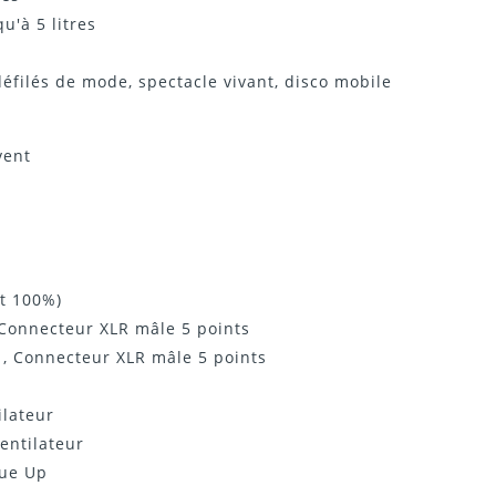
u'à 5 litres
éfilés de mode, spectacle vivant, disco mobile
vent
t 100%)
Connecteur XLR mâle 5 points
 , Connecteur XLR mâle 5 points
ilateur
entilateur
lue Up