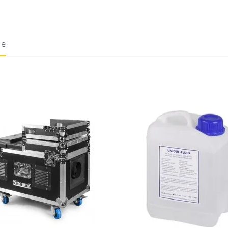
ie
10/08/2020
 renforcer les effets lumineux.
Donnez votre avis !
es défilés de mode, spectacles vivants, discothèques mobi
 production de brouillard ?
min
t à 100%)