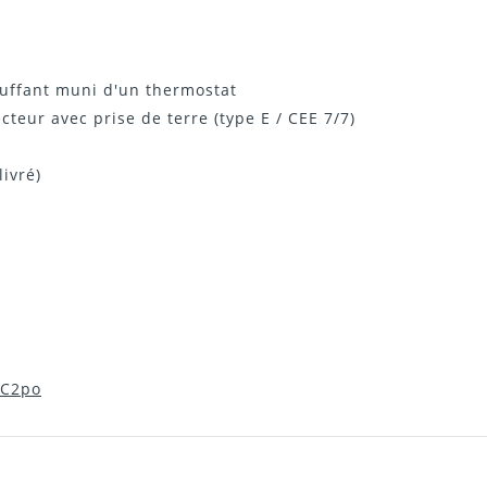
auffant muni d'un thermostat
eur avec prise de terre (type E / CEE 7/7)
livré)
EC2po