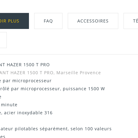
OIR PLUS
FAQ
ACCESSOIRES
T
ANT HAZER 1500 T PRO
Télécharger Dans L'onglet "Téléchargeme
TANT HAZER 1500 T PRO, Marseille Provence
e par microprocesseur
trôlé par microprocesseur, puissance 1500 W
e
r minute
, acier inoxydable 316
lateur pilotables séparément, selon 100 valeurs
mes