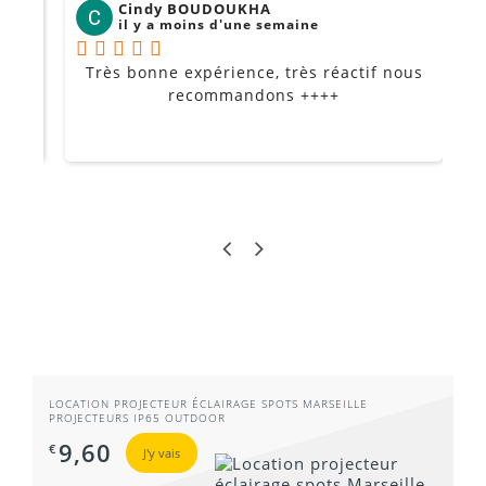
Cindy BOUDOUKHA
il y a moins d'une semaine
Très bonne expérience, très réactif nous
P
Je
recommandons ++++
LOCATION PROJECTEUR ÉCLAIRAGE SPOTS MARSEILLE
PROJECTEURS IP65 OUTDOOR
9,60
€
J'y vais