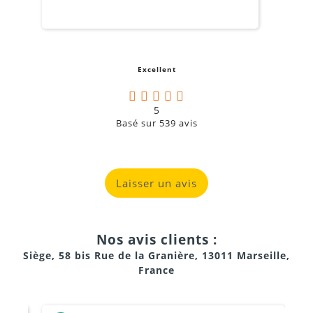
m
o
s
c
g
Excellent
a
5
Basé sur
539
avis
Laisser un avis
Nos avis clients :
Siège, 58 bis Rue de la Granière, 13011 Marseille,
France