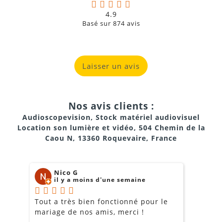
4.9
Basé sur
874
avis
Laisser un avis
Nos avis clients :
Audioscopevision, Stock matériel audiovisuel
Location son lumière et vidéo, 504 Chemin de la
Caou N, 13360 Roquevaire, France
Nico G
il y a moins d'une semaine
Tout a très bien fonctionné pour le
J
mariage de nos amis, merci !
m