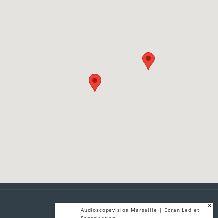
x
Audioscopevision Marseille | Ecran Led et
Sonorisation