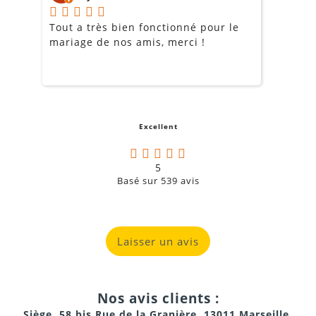
Tout a très bien fonctionné pour le
J
mariage de nos amis, merci !
m
m
o
s
c
g
Excellent
a
5
Basé sur
539
avis
Laisser un avis
Nos avis clients :
Siège, 58 bis Rue de la Granière, 13011 Marseille,