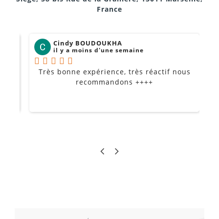
France
Cindy BOUDOUKHA
il y a moins d'une semaine
Très bonne expérience, très réactif nous
P
Je
recommandons ++++