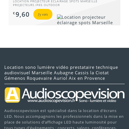
LOCATION PROJECTEUR ÉCLAIRAGE SPOTS MARSEILLE
PROJECTEURS IP65 OUTDOOR
9,60
€
J'y vais
Location sono lumière vidéo prestataire technique
audiovisuel Marseille Aubagne Cassis la Ciotat
Gémenos Roquevaire Auriol Aix en Provence
Audioscopevision est spécialisé dans la location d’écrans
LED. Nous accompagnons les professionnels dans la mise en
place de solutions d’affichage LED haute luminosité pour
tous types d’événements : concerts, salons, conférences,