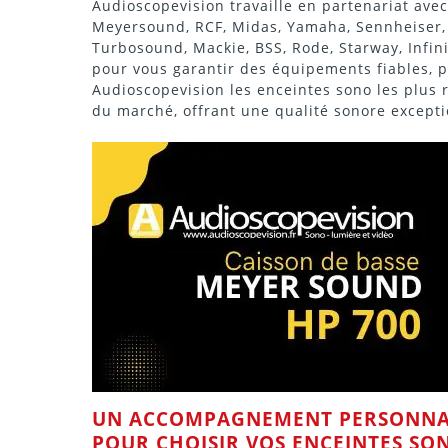
Audioscopevision travaille en partenariat ave
Meyersound
,
RCF
,
Midas
,
Yamaha
,
Sennheiser
Turbosound
,
Mackie
,
BSS
,
Rode
,
Starway
,
Infin
pour vous garantir des équipements fiables, p
Audioscopevision les
enceintes
sono les plus 
du marché, offrant une qualité sonore excepti
UN ACCOMPAGNEMENT PERSONNA
POUR CHOISIR VOS
ENCEINTES
SO