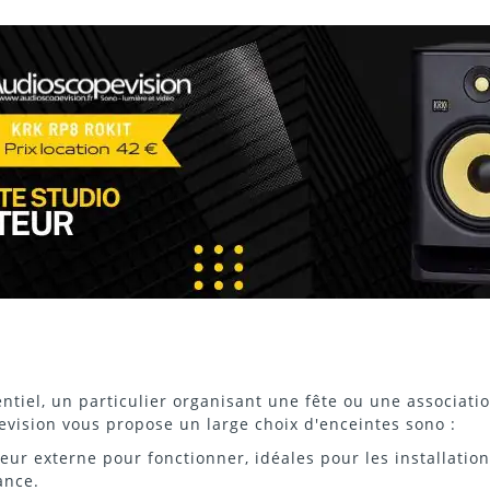
tiel, un particulier organisant une fête ou une associati
evision vous propose un large choix
d'enceintes
sono :
eur externe pour fonctionner, idéales pour les installation
ance.