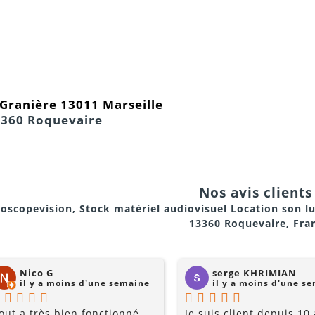
a Granière 13011 Marseille
3360 Roquevaire
Nos avis clients 
oscopevision, Stock matériel audiovisuel Location son l
13360 Roquevaire, Fra
Nico G
serge KHRIMIAN
il y a moins d'une semaine
il y a moins d'une s
out a très bien fonctionné
Je suis client depuis 10