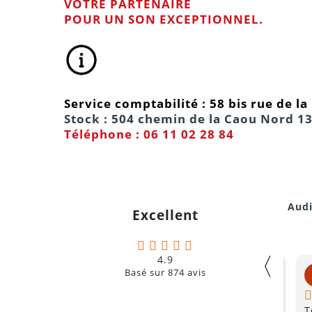
VOTRE PARTENAIRE
POUR UN SON EXCEPTIONNEL.
Service comptabilité : 58 bis rue de l
Stock : 504 chemin de la Caou Nord 1
Téléphone : 06 11 02 28 84
Audi
Excellent
〈
4.9
Liam
Basé sur
874
avis
oucoin
il y a moins d'une semaine
ns d'une semaine
Après plusieurs locations de
T