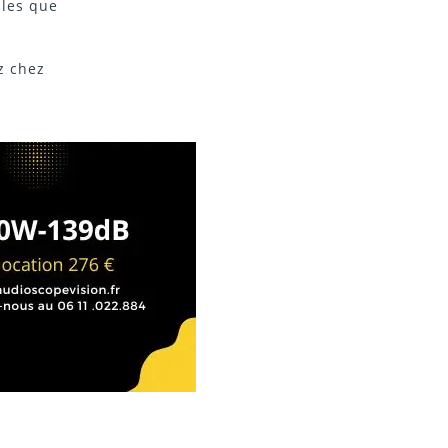
lles que
z chez