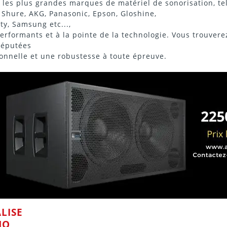
c les plus grandes marques de matériel de sonorisation, te
,
Shure
,
AKG
,
Panasonic
,
Epson
,
Gloshine
,
ity
,
Samsung
etc...,
erformants et à la pointe de la technologie. Vous trouvere
réputées
onnelle et une robustesse à toute épreuve.
LISE
NO