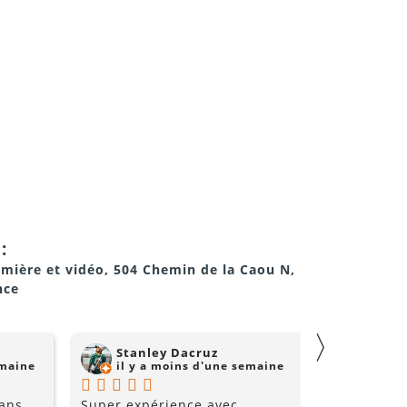
:
umière et vidéo, 504 Chemin de la Caou N,
nce
〉
Stanley Dacruz
nadji 
emaine
il y a moins d'une semaine
il y a
 ans
Super expérience avec
Super comm