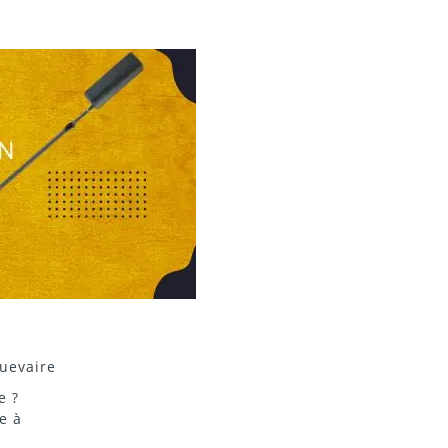
uevaire
e ?
e à