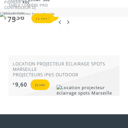
PIONEER
XDJ
TABLE LUMIÈRE PRO
CONTROLEUR DJ
PRIX LOCATION
PRIX LOCATION
336
€
J'y vais !
75
€
J'y vais !
LOCATION PROJECTEUR ÉCLAIRAGE SPOTS
MARSEILLE
PROJECTEURS IP65 OUTDOOR
9,60
€
J'y vais