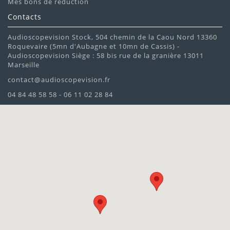
Mes bons de réduction
Contacts
Audioscopevision Stock, 504 chemin de la Caou Nord 13360
Roquevaire (5mn d'Aubagne et 10mn de Cassis) -
Audioscopevision Siège : 58 bis rue de la granière 13011
Marseille
contact@audioscopevision.fr
04 84 48 58 58 - 06 11 02 28 84