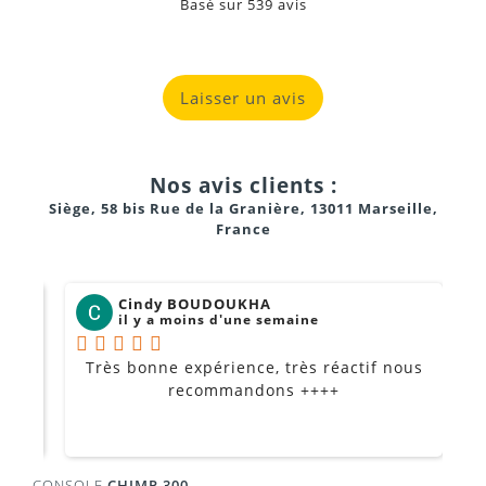
Basé sur
539
avis
Laisser un avis
Nos avis clients :
Siège, 58 bis Rue de la Granière, 13011 Marseille,
France
Cindy BOUDOUKHA
il y a moins d'une semaine
Très bonne expérience, très réactif nous
P
Je
recommandons ++++
CONSOLE
CHIMP 300