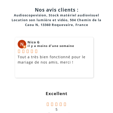
Nos avis clients :
Audioscopevision, Stock matériel audiovisuel
Location son lumière et vidéo, 504 Chemin de la
Caou N, 13360 Roquevaire, France
Nico G
il y a moins d'une semaine
Tout a très bien fonctionné pour le
J
mariage de nos amis, merci !
m
m
o
s
c
g
Excellent
a
5