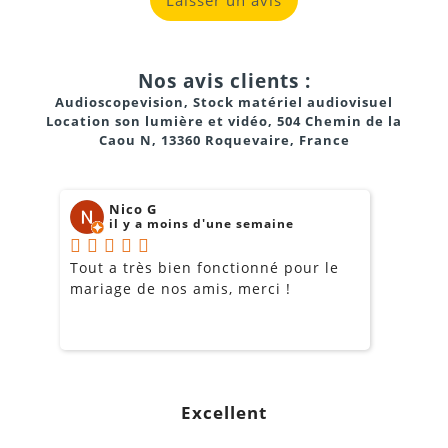
Nos avis clients :
Audioscopevision, Stock matériel audiovisuel
Location son lumière et vidéo, 504 Chemin de la
Caou N, 13360 Roquevaire, France
Nico G
il y a moins d'une semaine
Tout a très bien fonctionné pour le
J
mariage de nos amis, merci !
m
m
o
s
c
g
Excellent
a