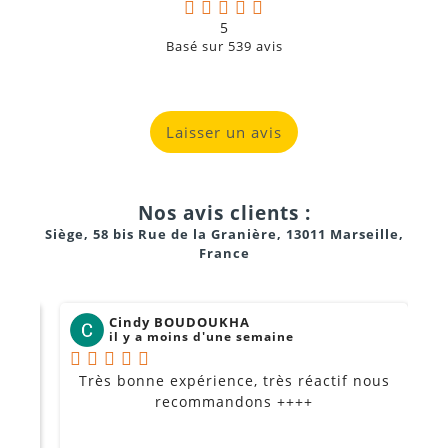
5
Basé sur
539
avis
Laisser un avis
Nos avis clients :
Siège, 58 bis Rue de la Granière, 13011 Marseille,
France
Cindy BOUDOUKHA
il y a moins d'une semaine
Très bonne expérience, très réactif nous
P
Je
recommandons ++++