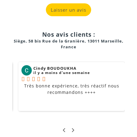
Laisser un avis
Nos avis clients :
Siège, 58 bis Rue de la Granière, 13011 Marseille,
France
Cindy BOUDOUKHA
il y a moins d'une semaine
Très bonne expérience, très réactif nous
P
Je
recommandons ++++