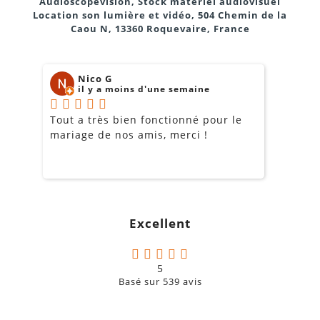
Audioscopevision, Stock matériel audiovisuel
Location son lumière et vidéo, 504 Chemin de la
Caou N, 13360 Roquevaire, France
Nico G
il y a moins d'une semaine
Tout a très bien fonctionné pour le
J
mariage de nos amis, merci !
m
m
o
s
c
g
Excellent
a
5
Basé sur
539
avis