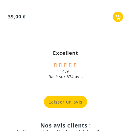
00 €
Excellent
4.9
Basé sur
874
avis
Laisser un avis
Nos avis clients :