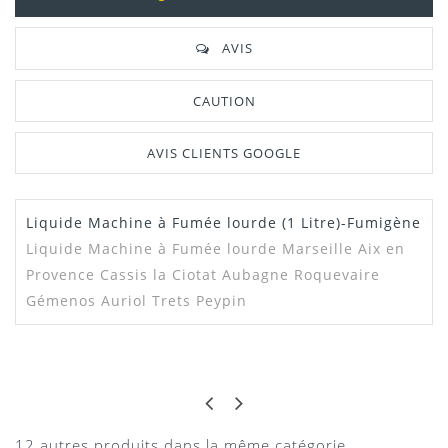
AVIS
CAUTION
AVIS CLIENTS GOOGLE
Liquide Machine à Fumée lourde (1 Litre)-Fumigène
Liquide Machine à Fumée lourde Marseille Aix en
Provence Cassis la Ciotat Aubagne Roquevaire
Gémenos Auriol Trets Peypin
VERO
BIEN
Parfait
12 autres produits dans la même catégorie