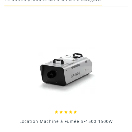
10/08/2020
Donnez votre avis !
Location Machine à Fumée SF1500-1500W
120,