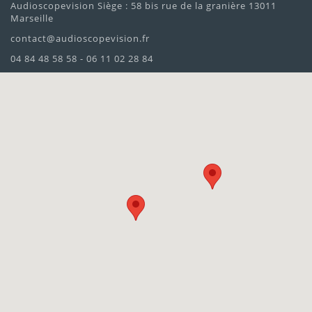
Audioscopevision Siège : 58 bis rue de la granière 13011
Marseille
contact@audioscopevision.fr
04 84 48 58 58 - 06 11 02 28 84