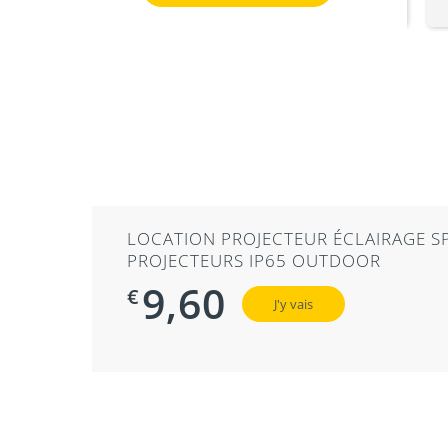
LOCATION MACHINE À FUMÉE SF1500 – FU
mmande
LOCATION PROJECTEUR ÉCLAIRAGE S
PROJECTEURS IP65 OUTDOOR
9,60
€
J'y vais