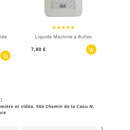
10,
ulles
Location machine à
brouillard Cameo...
69,60 €
:
umière et vidéo, 504 Chemin de la Caou N,
nce