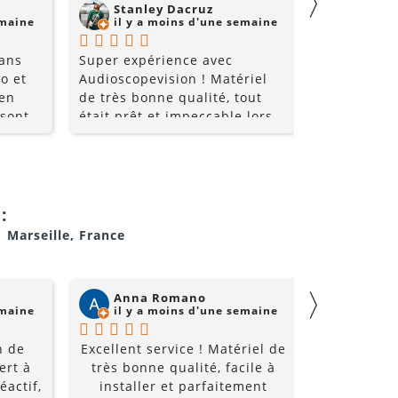
〉
Stanley Dacruz
nadji 
emaine
il y a moins d'une semaine
il y a
 ans
Super expérience avec
Super comm
o et
Audioscopevision ! Matériel
de qualité 
 en
de très bonne qualité, tout
 sont
était prêt et impeccable lors
nt très
de la récupération. Équipe
les
accueillante, disponible et
ice et
surtout très professionnelle.
i allez
La location s’est parfaitement
déroulée du début à la fin. Je
:
!!
recommande sans hésiter et
1 Marseille, France
je repasserai par eux pour
mes prochains événements !
〉
Anna Romano
Willi
emaine
il y a moins d'une semaine
il y a
n de
Excellent service ! Matériel de
Super acc
ert à
très bonne qualité, facile à
et super é
éactif,
installer et parfaitement
à un prix