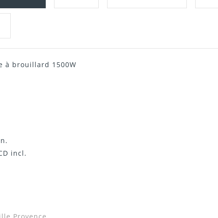
 à brouillard 1500W
Télécharger Dans L'onglet "Téléchargeme
n.
D incl.
lle Provence