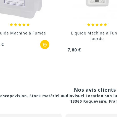
ec écran LCD
iquide Machine à Fumée
Liquide Machine à B
lourde
7,80 €
80 €
-elle ?
Nos avis clients 
effet visuel spectaculaire
oscopevision, Stock matériel audiovisuel Location son l
13360 Roquevaire, Fra
e
ou
DMX
pour intégration dans une régie
 ou extérieur de taille petite à moyenne