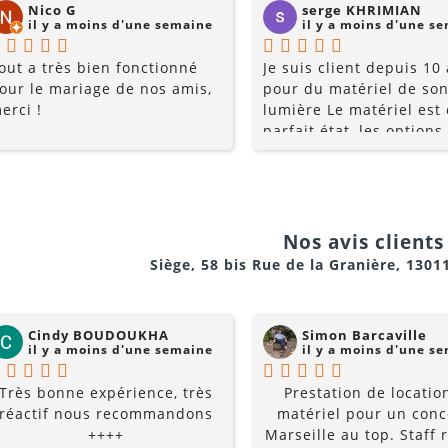
Nico G
serge KHRIMIAN
il y a moins d'une semaine
il y a moins d'une s
e recommandée ?
out a très bien fonctionné
Je suis client depuis 10
our le mariage de nos amis,
pour du matériel de son
erci !
lumière Le matériel est
parfait état, les options
multiples, et les prix so
raisonnables. Rajoutez 
conseils du pro , le serv
d ou effet fumigène
la gentillesse... pourquo
chercher ailleurs? Je
Nos avis clients 
evision ?
recommande fortement !
Siège, 58 bis Rue de la Granière, 1301
Cindy BOUDOUKHA
Simon Barcaville
il y a moins d'une semaine
il y a moins d'une s
Très bonne expérience, très
Prestation de locatio
réactif nous recommandons
matériel pour un conc
++++
Marseille au top. Staff r