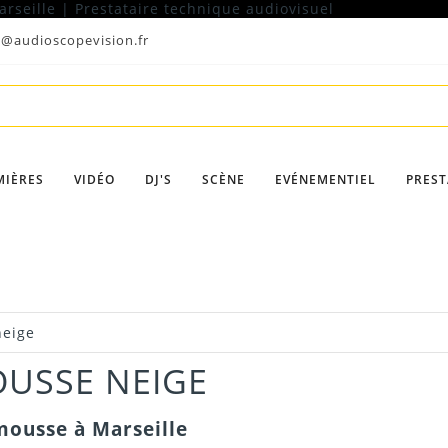
t@audioscopevision.fr
MIÈRES
VIDÉO
DJ'S
SCÈNE
EVÉNEMENTIEL
PREST
eige
USSE NEIGE
mousse à Marseille