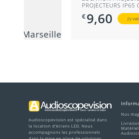
PROJECTEURS IP65 OUTDOOR
9,60
€
J'y vais
Inform
Nos mag
Audioscopevision est spécialisé dans
Livraiso
la location d’écrans LED. Nous
Matériel
accompagnons les professionnels
Audiosc
dans la mise en place de solutions