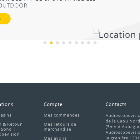
ations
Compte
Contacts
asins
Mes commandes
Audioscopevisi
de la Caou Nor
n & Retour
Mes retours de
(5mn d'Aubagne 
 Sono |
marchandise
Audioscopevisio
opevision
la granière 1301
Mes avoirs