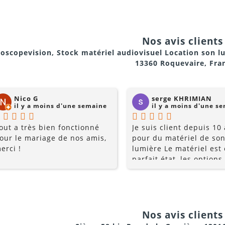
Nos avis clients 
oscopevision, Stock matériel audiovisuel Location son l
13360 Roquevaire, Fra
Nico G
serge KHRIMIAN
il y a moins d'une semaine
il y a moins d'une s
out a très bien fonctionné
Je suis client depuis 10
our le mariage de nos amis,
pour du matériel de son
erci !
lumière Le matériel est
parfait état, les options
multiples, et les prix so
raisonnables. Rajoutez 
conseils du pro , le serv
la gentillesse... pourquo
chercher ailleurs? Je
Nos avis clients 
recommande fortement !