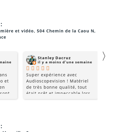
:
umière et vidéo, 504 Chemin de la Caou N,
nce
〉
Stanley Dacruz
nadji 
emaine
il y a moins d'une semaine
il y a
 ans
Super expérience avec
Super comm
o et
Audioscopevision ! Matériel
de qualité 
 en
de très bonne qualité, tout
 sont
était prêt et impeccable lors
nt très
de la récupération. Équipe
les
accueillante, disponible et
ice et
surtout très professionnelle.
i allez
La location s’est parfaitement
déroulée du début à la fin. Je
:
!!
recommande sans hésiter et