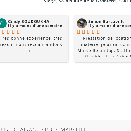
Siège, 58 bis Rue de la Granière, 1301
Cindy BOUDOUKHA
Simon Barcaville
il y a moins d'une semaine
il y a moins d'une s
Très bonne expérience, très
Prestation de locatio
réactif nous recommandons
matériel pour un conc
++++
Marseille au top. Staff r
flexible et agréable !
recommande à 10
 SPOTS MARSEILLE