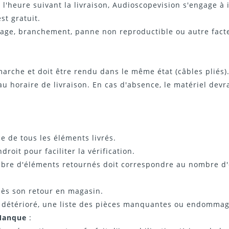
'heure suivant la livraison, Audioscopevision s'engage à 
t gratuit.
age, branchement, panne non reproductible ou autre facteur 
 marche et doit être rendu dans le même état (câbles pliés)
au horaire de livraison. En cas d'absence, le matériel dev
ce de tous les éléments livrés.
oit pour faciliter la vérification.
mbre d'éléments retournés doit correspondre au nombre d'
 dès son retour en magasin.
 détérioré, une liste des pièces manquantes ou endommagée
Manque
: