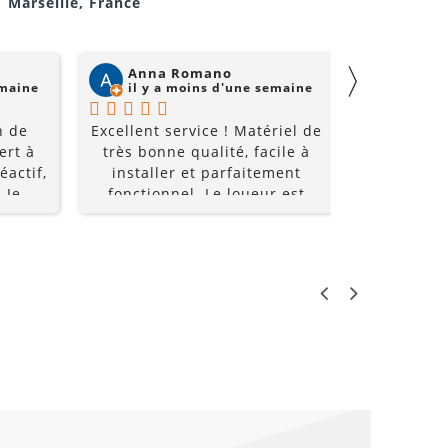
1 Marseille, France
je repasserai par eux pour
mes prochains événements !
〉
Anna Romano
Willi
emaine
il y a moins d'une semaine
il y a
n de
Excellent service ! Matériel de
Super acc
ert à
très bonne qualité, facile à
et super é
éactif,
installer et parfaitement
à un prix
 Je
fonctionnel. Le loueur est
recomm
0%
réactif, professionnel et de
bon conseil. Grâce à lui, notre
soirée a été une réussite. Je
recommande sans hésiter !
LO