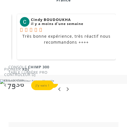
Cindy BOUDOUKHA
il y a moins d'une semaine
Très bonne expérience, très réactif nous
P
Je
recommandons ++++
CONSOLE
CHIMP 300
PIONEER
XDJ
TABLE LUMIÈRE PRO
CONTROLEUR DJ
PRIX LOCATION
PRIX LOCATION
336
€
J'y vais !
75
€
J'y vais !