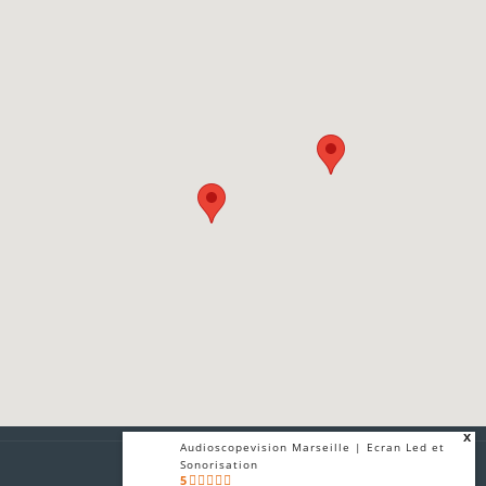
x
Audioscopevision Marseille | Ecran Led et
Sonorisation
5