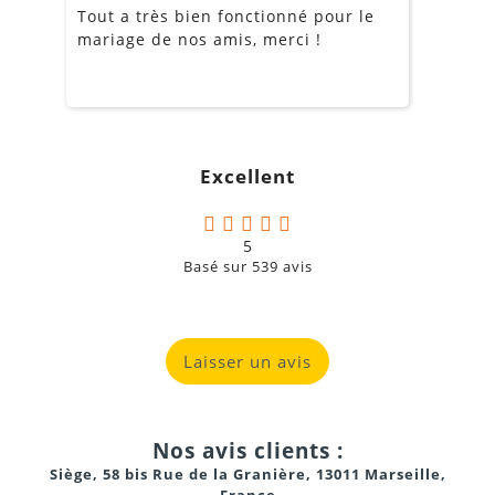
Tout a très bien fonctionné pour le
J
mariage de nos amis, merci !
m
m
o
s
c
g
Excellent
a
5
Basé sur
539
avis
Laisser un avis
Nos avis clients :
Siège, 58 bis Rue de la Granière, 13011 Marseille,
France