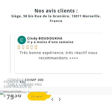
Nos avis clients :
Siège, 58 bis Rue de la Granière, 13011 Marseille,
France
Cindy BOUDOUKHA
il y a moins d'une semaine
Très bonne expérience, très réactif nous
P
Je
recommandons ++++
CONSOLE
CHIMP 300
PIONEER
XDJ
TABLE LUMIÈRE PRO
CONTROLEUR DJ
PRIX LOCATION
PRIX LOCATION
336
€
J'y vais !
75
€
J'y vais !