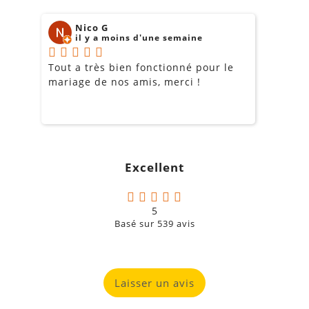
Nico G
il y a moins d'une semaine
Tout a très bien fonctionné pour le
J
mariage de nos amis, merci !
m
m
o
s
c
g
Excellent
a
5
Basé sur
539
avis
Laisser un avis