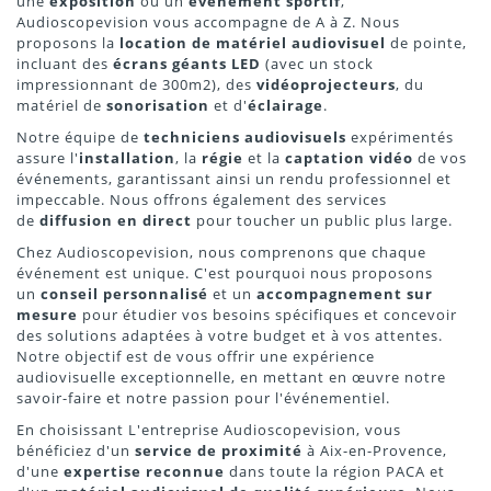
une
exposition
ou un
événement sportif
,
Audioscopevision vous accompagne de A à Z. Nous
proposons la
location de matériel audiovisuel
de pointe,
incluant des
écrans géants LED
(avec un stock
impressionnant de 300m2), des
vidéoprojecteurs
, du
matériel de
sonorisation
et d'
éclairage
.
Notre équipe de
techniciens audiovisuels
expérimentés
assure l'
installation
, la
régie
et la
captation vidéo
de vos
événements, garantissant ainsi un rendu professionnel et
impeccable. Nous offrons également des services
de
diffusion en direct
pour toucher un public plus large.
Chez Audioscopevision, nous comprenons que chaque
événement est unique. C'est pourquoi nous proposons
un
conseil personnalisé
et un
accompagnement sur
mesure
pour étudier vos besoins spécifiques et concevoir
des solutions adaptées à votre budget et à vos attentes.
Notre objectif est de vous offrir une expérience
audiovisuelle exceptionnelle, en mettant en œuvre notre
savoir-faire et notre passion pour l'événementiel.
En choisissant L'entreprise Audioscopevision, vous
bénéficiez d'un
service de proximité
à Aix-en-Provence,
d'une
expertise reconnue
dans toute la région PACA et