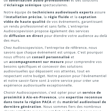
de
sonorisation audio professionnel
et des solutions
d'
éclairage scénique
spectaculaires.
Notre équipe de
techniciens audiovisuels experts
assure
l'
installation précise
, la
régie fluide
et la
captation
vidéo de haute qualité
de vos événements, garantissant
un rendu professionnel et sans faille. L'entreprise
Audioscopevision propose également des services
de
diffusion en direct
pour étendre votre audience au-delà
des murs.
Chez Audioscopevision, l'entreprise de référence, nous
savons que chaque événement est unique. C'est pourquoi
nous offrons un
conseil personnalisé
et
un
accompagnement sur mesure
pour comprendre vos
besoins spécifiques et concevoir des solutions
audiovisuelles qui dépassent vos attentes, tout en
respectant votre budget. Notre passion pour l'événementiel
et notre savoir-faire sont à votre service pour créer une
expérience audiovisuelle exceptionnelle.
Choisir Audioscopevision, c'est opter pour un
service de
proximité à Aix-en-Provence
, une
expertise reconnue
dans toute la région PACA
et du
matériel audiovisuel de
dernière génération
. Nous sommes fiers des nombreux