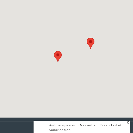
x
Audioscopevision Marseille | Ecran Led et
Sonorisation