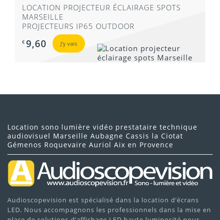
LOCATION PROJECTEUR ÉCLAIRAGE SPOTS
MARSEILLE
PROJECTEURS IP65 OUTDOOR
9,60
€
J'y vais
Location sono lumière vidéo prestataire technique
audiovisuel Marseille Aubagne Cassis la Ciotat
Gémenos Roquevaire Auriol Aix en Provence
Audioscopevision est spécialisé dans la location d’écrans
LED. Nous accompagnons les professionnels dans la mise en
place de solutions d’affichage LED haute luminosité pour