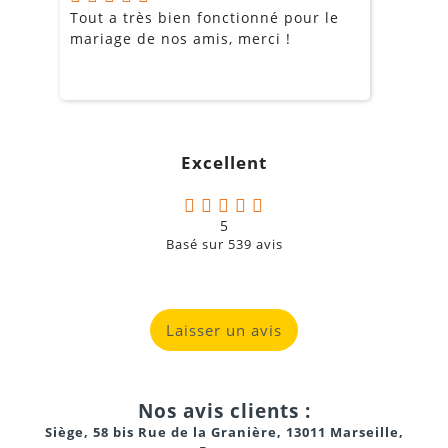
Tout a très bien fonctionné pour le
J
mariage de nos amis, merci !
m
m
o
s
c
g
Excellent
a
5
Basé sur
539
avis
Laisser un avis
Nos avis clients :
Siège, 58 bis Rue de la Granière, 13011 Marseille,