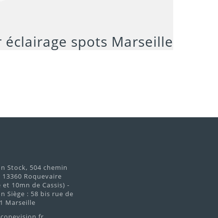
€
on Stock, 504 chemin
d 13360 Roquevaire
et 10mn de Cassis) -
n Siège : 58 bis rue de
1 Marseille
copevision.fr