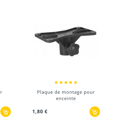
Set
9,60 
our
Plaque de montage pour
enceinte
3,60 €