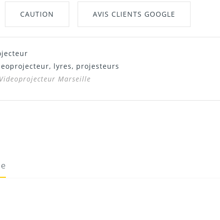
CAUTION
AVIS CLIENTS GOOGLE
ojecteur
deoprojecteur, lyres, projesteurs
 Videoprojecteur Marseille
ie
10/08/2020
Donnez votre avis !