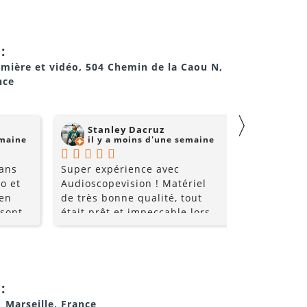
:
umière et vidéo, 504 Chemin de la Caou N,
nce
〉
Stanley Dacruz
nadji 
emaine
il y a moins d'une semaine
il y a
 ans
Super expérience avec
Super comm
o et
Audioscopevision ! Matériel
de qualité 
 en
de très bonne qualité, tout
 sont
était prêt et impeccable lors
nt très
de la récupération. Équipe
les
accueillante, disponible et
ice et
surtout très professionnelle.
i allez
La location s’est parfaitement
déroulée du début à la fin. Je
:
!!
recommande sans hésiter et
1 Marseille, France