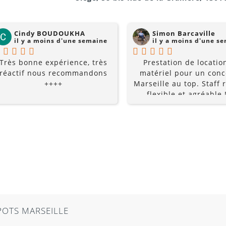
Cindy BOUDOUKHA
Simon Barcaville
il y a moins d'une semaine
il y a moins d'une s
Très bonne expérience, très
Prestation de locatio
réactif nous recommandons
matériel pour un conc
++++
Marseille au top. Staff r
flexible et agréable !
recommande à 10
POTS MARSEILLE