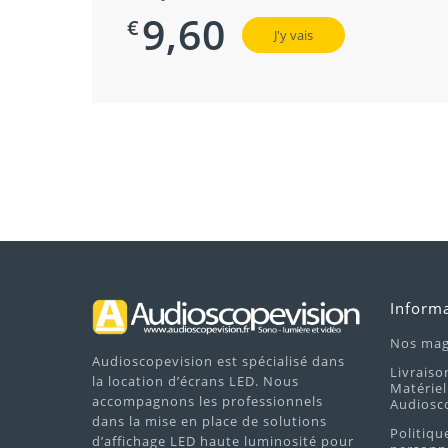
9,60
€
J'y vais
Inform
Nos mag
Audioscopevision est spécialisé dans
Livraiso
la location d’écrans LED. Nous
Matériel
accompagnons les professionnels
Audiosc
dans la mise en place de solutions
Politiqu
d’affichage LED haute luminosité pour