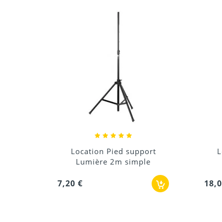
ort
Location Pied support
le
enceinte ou...
18,00 €
1,80