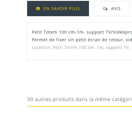
EN SAVOIR PLUS
AVIS
Petit Totem 100 cm-1m- support TV/Vidéopr
Permet de fixer Un petit écran de retour, vi
Location, Petit Totem 100 cm, 1m, support TV,
JEAN
RAS
Parfait
30 autres produits dans la même catégor