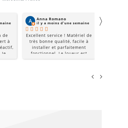
je repasserai par eux pour
mes prochains événements !
〉
Anna Romano
Willi
emaine
il y a moins d'une semaine
il y a
n de
Excellent service ! Matériel de
Super acc
ert à
très bonne qualité, facile à
et super é
éactif,
installer et parfaitement
à un prix
 Je
fonctionnel. Le loueur est
recomm
0%
réactif, professionnel et de
bon conseil. Grâce à lui, notre
soirée a été une réussite. Je
recommande sans hésiter !
LO
PR