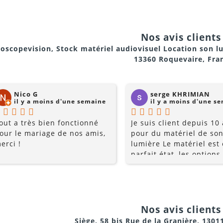
Nos avis clients 
oscopevision, Stock matériel audiovisuel Location son l
13360 Roquevaire, Fra
Nico G
serge KHRIMIAN
il y a moins d'une semaine
il y a moins d'une s
out a très bien fonctionné
Je suis client depuis 10
our le mariage de nos amis,
pour du matériel de son
erci !
lumière Le matériel est
parfait état, les options
multiples, et les prix so
raisonnables. Rajoutez 
conseils du pro , le serv
la gentillesse... pourquo
chercher ailleurs? Je
Nos avis clients 
recommande fortement !
Siège, 58 bis Rue de la Granière, 1301