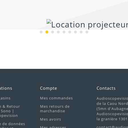
ations
Compte
Contacts
asins
Mes commandes
Audioscopevisi
de la Caou Nor
n & Retour
Mes retours de
(5mn d'Aubagne 
 Sono |
marchandise
Audioscopevisio
opevision
la granière 1301
Mes avoirs
e de données
contact@audios
Mes adresses