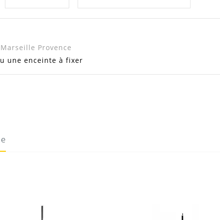
 Marseille Provence
u une enceinte à fixer
ie
10/08/2020
Donnez votre avis !