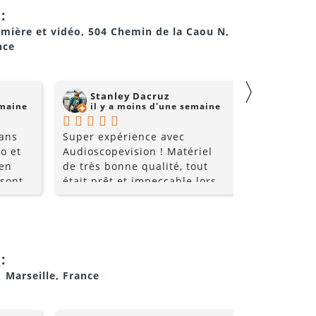
:
umière et vidéo, 504 Chemin de la Caou N,
nce
〉
Stanley Dacruz
nadji 
emaine
il y a moins d'une semaine
il y a
 ans
Super expérience avec
Super comm
o et
Audioscopevision ! Matériel
de qualité 
 en
de très bonne qualité, tout
 sont
était prêt et impeccable lors
nt très
de la récupération. Équipe
les
accueillante, disponible et
ice et
surtout très professionnelle.
i allez
La location s’est parfaitement
déroulée du début à la fin. Je
:
!!
recommande sans hésiter et
1 Marseille, France
je repasserai par eux pour
mes prochains événements !