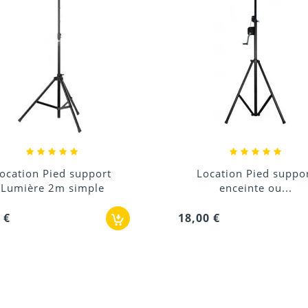
Location Pied support
Adaptateur réduct
enceinte ou...
éclairage
,00 €
1,80 €