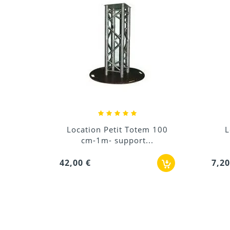
em 100
Location Pied support
..
Lumière 2m simple
7,20 €
18