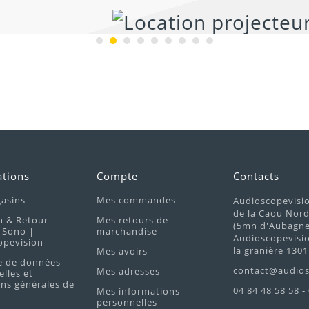
ations
Compte
Contacts
asins
Mes commandes
Audioscopevisi
de la Caou Nor
n & Retour
Mes retours de
(5mn d'Aubagne 
 Sono |
marchandise
Audioscopevisio
opevision
la granière 1301
Mes avoirs
e de données
contact@audios
Mes adresses
lles et
ns générales de
04 84 48 58 58 -
Mes informations
personnelles