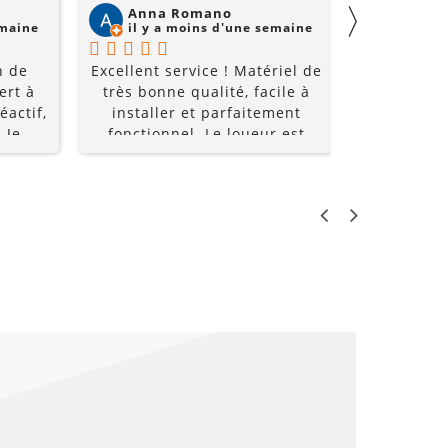
〉
Anna Romano
Willi
emaine
il y a moins d'une semaine
il y a
n de
Excellent service ! Matériel de
Super acc
ert à
très bonne qualité, facile à
et super é
éactif,
installer et parfaitement
à un prix
 Je
fonctionnel. Le loueur est
recomm
0%
réactif, professionnel et de
bon conseil. Grâce à lui, notre
soirée a été une réussite. Je
recommande sans hésiter !
LO
PR
€