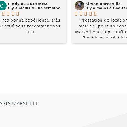
Cindy BOUDOUKHA
Simon Barcaville
il y a moins d'une semaine
il y a moins d'une s
Très bonne expérience, très
Prestation de locatio
réactif nous recommandons
matériel pour un conc
++++
Marseille au top. Staff r
flexible et agréable !
recommande à 10
POTS MARSEILLE