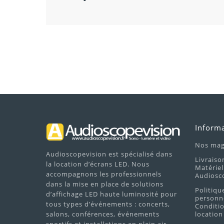
Inform
Nos mag
Audioscopevision est spécialisé dans
Livraiso
la location d’écrans LED. Nous
Matériel
accompagnons les professionnels
Audiosc
dans la mise en place de solutions
Politiqu
d’affichage LED haute luminosité pour
personne
tous types d’événements : concerts,
Conditio
salons, conférences, événements
location
sportifs et installations en plein air.