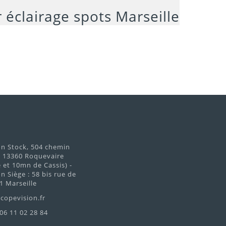
on Stock, 504 chemin
d 13360 Roquevaire
et 10mn de Cassis) -
n Siège : 58 bis rue de
1 Marseille
copevision.fr
 06 11 02 28 84