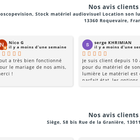
Nos avis clients 
oscopevision, Stock matériel audiovisuel Location son l
13360 Roquevaire, Fra
Nico G
serge KHRIMIAN
il y a moins d'une semaine
il y a moins d'une s
out a très bien fonctionné
Je suis client depuis 10
our le mariage de nos amis,
pour du matériel de son
erci !
lumière Le matériel est
parfait état, les options
multiples, et les prix so
raisonnables. Rajoutez 
conseils du pro , le serv
la gentillesse... pourquo
chercher ailleurs? Je
Nos avis clients 
recommande fortement !
Siège, 58 bis Rue de la Granière, 1301