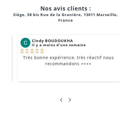
Nos avis clients :
Siège, 58 bis Rue de la Granière, 13011 Marseille,
France
Cindy BOUDOUKHA
il y a moins d'une semaine
Très bonne expérience, très réactif nous
P
Je
recommandons ++++