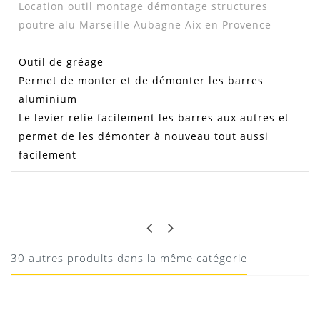
Location outil montage démontage structures
poutre alu Marseille Aubagne Aix en Provence
Outil de gréage
Permet de monter et de démonter les barres
aluminium
Le levier relie facilement les barres aux autres et
permet de les démonter à nouveau tout aussi
facilement
PHILIPPE
SUPERBE OUTIL
Essentiel et pratique pour un montage complexe de
30 autres produits dans la même catégorie
structures
23/10/2020