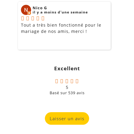
Nico G
il y a moins d'une semaine
Tout a très bien fonctionné pour le
J
mariage de nos amis, merci !
m
m
o
s
c
g
Excellent
a
5
Basé sur
539
avis
Laisser un avis