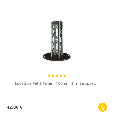
Donnez votre avis !
Location Pied support Lumiè
1m- support...
7,20 €