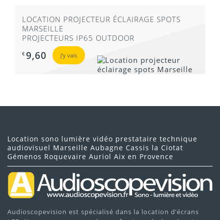
LOCATION PROJECTEUR ÉCLAIRAGE SPOTS
MARSEILLE
PROJECTEURS IP65 OUTDOOR
9,60
€
J'y vais
Location sono lumière vidéo prestataire technique
audiovisuel Marseille Aubagne Cassis la Ciotat
Gémenos Roquevaire Auriol Aix en Provence
Audioscopevision est spécialisé dans la location d’écrans