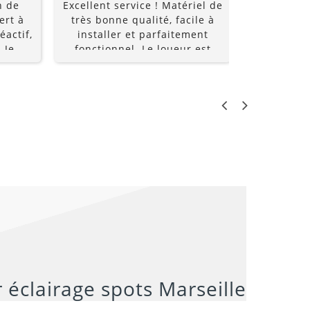
n de
Excellent service ! Matériel de
Super acc
ert à
très bonne qualité, facile à
et super é
éactif,
installer et parfaitement
à un prix
 Je
fonctionnel. Le loueur est
recomm
0%
réactif, professionnel et de
bon conseil. Grâce à lui, notre
soirée a été une réussite. Je
recommande sans hésiter !
LO
PR
€