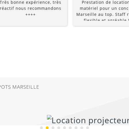
Très bonne expérience, très
Prestation de locatio
réactif nous recommandons
matériel pour un conc
++++
Marseille au top. Staff r
flexible et agréable !
recommande à 10
POTS MARSEILLE