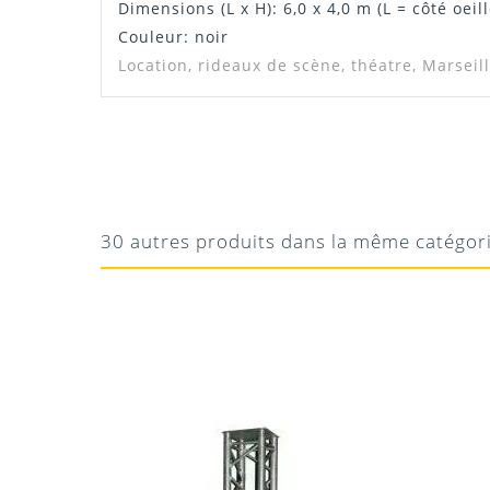
Dimensions (L x H): 6,0 x 4,0 m (L = côté oeill
Couleur: noir
Location, rideaux de scène, théatre, Marseil
Certificat
PATRICK
RAS
Téléchargement
Bon produit et conforme à sa description
30 autres produits dans la même catégor