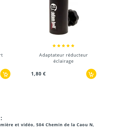
3,6
eur
Plaque de montage pour
enceinte
1,80 €
:
umière et vidéo, 504 Chemin de la Caou N,