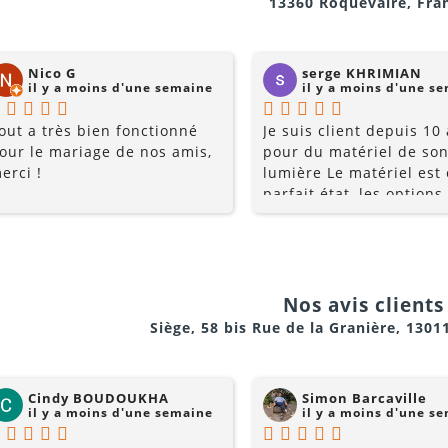
13360 Roquevaire, Fra
Nico G
serge KHRIMIAN
il y a moins d'une semaine
il y a moins d'une s
out a très bien fonctionné
Je suis client depuis 10
our le mariage de nos amis,
pour du matériel de son
erci !
lumière Le matériel est
parfait état, les options
multiples, et les prix so
raisonnables. Rajoutez 
conseils du pro , le serv
la gentillesse... pourquo
chercher ailleurs? Je
Nos avis clients 
recommande fortement !
Siège, 58 bis Rue de la Granière, 1301
Cindy BOUDOUKHA
Simon Barcaville
il y a moins d'une semaine
il y a moins d'une s