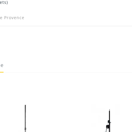
ets)
le Provence
ie
16/11/2020
Donnez votre avis !