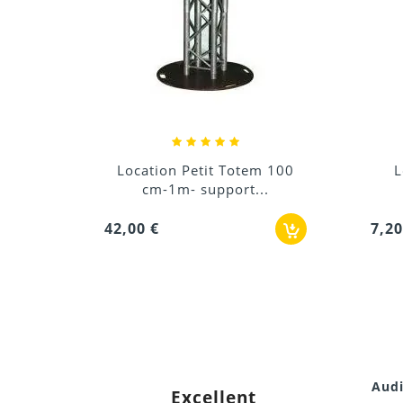
em 100
Location Pied support
...
Lumière 2m simple
7,20 €
18
Audi
Excellent