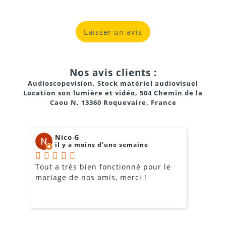
Laisser un avis
Nos avis clients :
Audioscopevision, Stock matériel audiovisuel
Location son lumière et vidéo, 504 Chemin de la
Caou N, 13360 Roquevaire, France
Nico G
il y a moins d'une semaine
Tout a très bien fonctionné pour le
J
mariage de nos amis, merci !
m
m
o
s
c