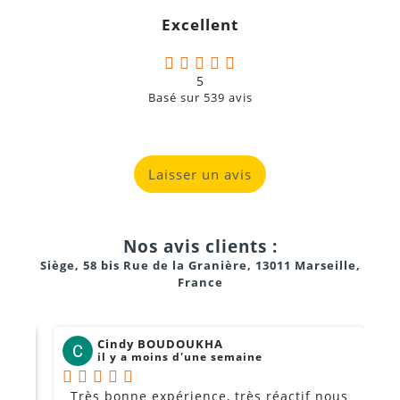
g
Excellent
a
5
Basé sur
539
avis
Laisser un avis
Nos avis clients :
Siège, 58 bis Rue de la Granière, 13011 Marseille,
France
Cindy BOUDOUKHA
il y a moins d'une semaine
Très bonne expérience, très réactif nous
P