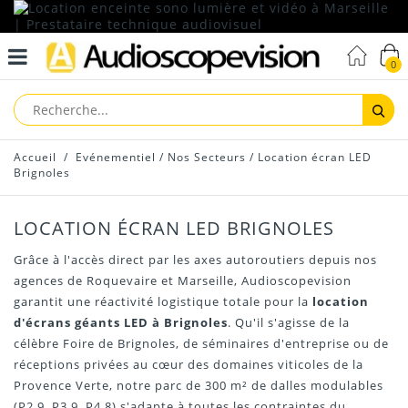
0
Reche
Accueil
/
Evénementiel
/
Nos Secteurs
/
Location écran LED
Brignoles
LOCATION ÉCRAN LED BRIGNOLES
Grâce à l'accès direct par les axes autoroutiers depuis nos
agences de Roquevaire et Marseille, Audioscopevision
garantit une réactivité logistique totale pour la
location
d'écrans géants LED à Brignoles
. Qu'il s'agisse de la
célèbre Foire de Brignoles, de séminaires d'entreprise ou de
réceptions privées au cœur des domaines viticoles de la
Provence Verte, notre parc de 300 m² de dalles modulables
(P2.9, P3.9, P4.8) s'adapte à toutes les contraintes du