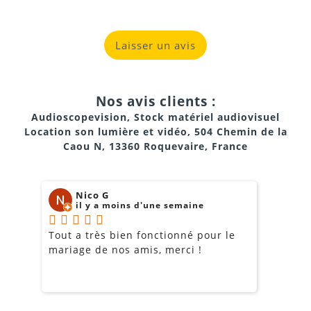
Laisser un avis
Nos avis clients :
Audioscopevision, Stock matériel audiovisuel
Location son lumière et vidéo, 504 Chemin de la
Caou N, 13360 Roquevaire, France
Nico G
il y a moins d'une semaine
Tout a très bien fonctionné pour le
J
mariage de nos amis, merci !
m
m
o
s
c