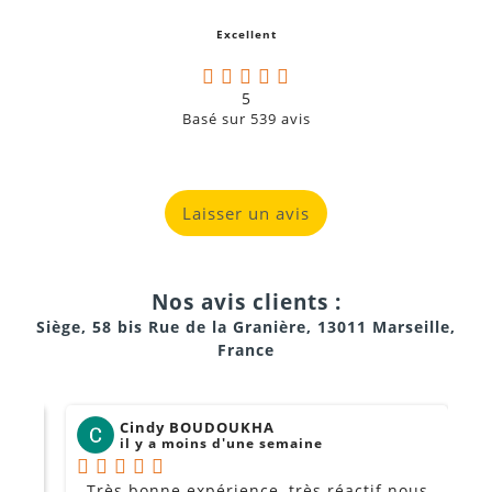
g
Excellent
a
5
Basé sur
539
avis
Laisser un avis
Nos avis clients :
Siège, 58 bis Rue de la Granière, 13011 Marseille,
France
Cindy BOUDOUKHA
il y a moins d'une semaine
Très bonne expérience, très réactif nous
P