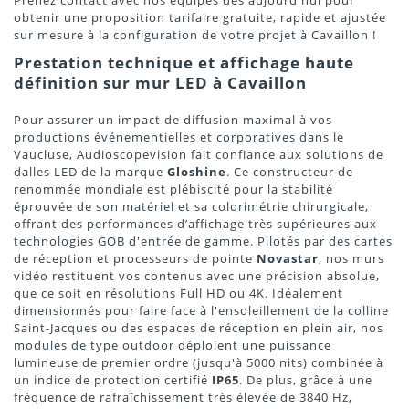
Prenez contact avec nos équipes dès aujourd'hui pour
obtenir une proposition tarifaire gratuite, rapide et ajustée
sur mesure à la configuration de votre projet à Cavaillon !
Prestation technique et affichage haute
définition sur mur LED à Cavaillon
Pour assurer un impact de diffusion maximal à vos
productions événementielles et corporatives dans le
Vaucluse, Audioscopevision fait confiance aux solutions de
dalles LED de la marque
Gloshine
. Ce constructeur de
renommée mondiale est plébiscité pour la stabilité
éprouvée de son matériel et sa colorimétrie chirurgicale,
offrant des performances d’affichage très supérieures aux
technologies GOB d'entrée de gamme. Pilotés par des cartes
de réception et processeurs de pointe
Novastar
, nos murs
vidéo restituent vos contenus avec une précision absolue,
que ce soit en résolutions Full HD ou 4K. Idéalement
dimensionnés pour faire face à l'ensoleillement de la colline
Saint-Jacques ou des espaces de réception en plein air, nos
modules de type outdoor déploient une puissance
lumineuse de premier ordre (jusqu'à 5000 nits) combinée à
un indice de protection certifié
IP65
. De plus, grâce à une
fréquence de rafraîchissement très élevée de 3840 Hz,