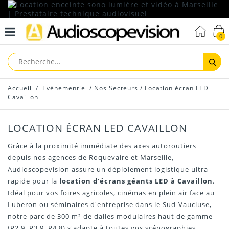
0
Reche
Accueil
/
Evénementiel
/
Nos Secteurs
/
Location écran LED
Cavaillon
LOCATION ÉCRAN LED CAVAILLON
Grâce à la proximité immédiate des axes autoroutiers
depuis nos agences de Roquevaire et Marseille,
Audioscopevision assure un déploiement logistique ultra-
rapide pour la
location d'écrans géants LED à Cavaillon
.
Idéal pour vos foires agricoles, cinémas en plein air face au
Luberon ou séminaires d'entreprise dans le Sud-Vaucluse,
notre parc de 300 m² de dalles modulaires haut de gamme
(P2.9, P3.9, P4.8) s'adapte à toutes vos scénographies.