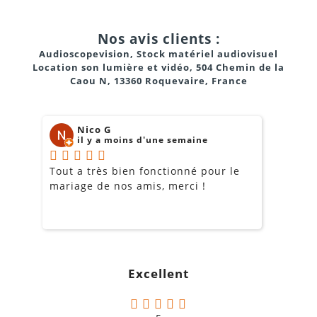
Nos avis clients :
Audioscopevision, Stock matériel audiovisuel
Location son lumière et vidéo, 504 Chemin de la
Caou N, 13360 Roquevaire, France
Nico G
il y a moins d'une semaine
Tout a très bien fonctionné pour le
J
mariage de nos amis, merci !
m
m
o
s
c
g
Excellent
a