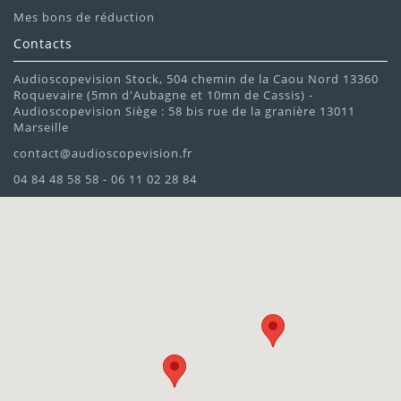
Mes bons de réduction
Contacts
Audioscopevision Stock, 504 chemin de la Caou Nord 13360
Roquevaire (5mn d'Aubagne et 10mn de Cassis) -
Audioscopevision Siège : 58 bis rue de la granière 13011
Marseille
contact@audioscopevision.fr
04 84 48 58 58 - 06 11 02 28 84