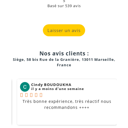
5
Basé sur
539
avis
Laisser un avis
Nos avis clients :
Siège, 58 bis Rue de la Granière, 13011 Marseille,
France
Cindy BOUDOUKHA
il y a moins d'une semaine
Très bonne expérience, très réactif nous
P
Je
recommandons ++++