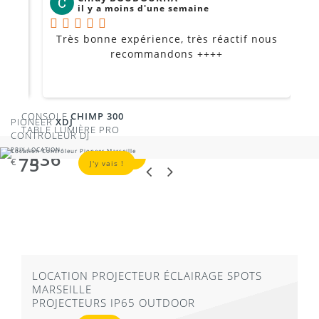
il y a moins d'une semaine
Très bonne expérience, très réactif nous
P
Je
recommandons ++++
CONSOLE
CHIMP 300
PIONEER
XDJ
TABLE LUMIÈRE PRO
CONTROLEUR DJ
PRIX LOCATION
PRIX LOCATION
336
€
J'y vais !
75
€
J'y vais !
LOCATION PROJECTEUR ÉCLAIRAGE SPOTS
MARSEILLE
PROJECTEURS IP65 OUTDOOR