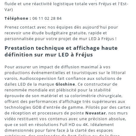
fluide et une réactivité logistique totale vers Fréjus et l'Est-
Var)
Téléphone :
06 11 02 28 84
Prenez contact avec nos équipes dès aujourd'hui pour
recevoir une étude budgétaire gratuite, rapide et
personnalisée pour votre projet de mur LED à Fréjus !
Prestation technique et affichage haute
définition sur mur LED à Fréjus
Pour assurer un impact de diffusion maximal à vos
productions événementielles et touristiques sur le littoral
varois, Audioscopevision fait confiance aux solutions de
dalles LED de la marque
Gloshine
. Ce constructeur de
renommée mondiale est plébiscité pour la stabilité
éprouvée de son matériel et sa colorimétrie chirurgicale,
offrant des performances d’affichage très supérieures aux
technologies GOB d'entrée de gamme. Pilotés par des cartes
de réception et processeurs de pointe
Novastar
, nos murs
vidéo restituent vos contenus avec une précision absolue,
que ce soit en résolutions Full HD ou 4K. Idéalement
dimensionnés pour faire face à la clarté des espaces
extérieurs, des esplanades de Port-Fréjus ou de la Base