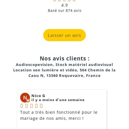
4.9
Basé sur
874
avis
Laisser un avis
Nos avis clients :
Audioscopevision, Stock matériel audiovisuel
Location son lumière et vidéo, 504 Chemin de la
Caou N, 13360 Roquevaire, France
Nico G
il y a moins d'une semaine
Tout a très bien fonctionné pour le
J
mariage de nos amis, merci !
m
m