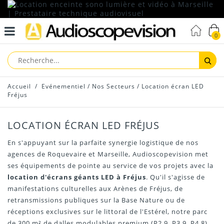
0
Reche
Accueil
/
Evénementiel
/
Nos Secteurs
/
Location écran LED
Fréjus
LOCATION ÉCRAN LED FRÉJUS
En s'appuyant sur la parfaite synergie logistique de nos
agences de Roquevaire et Marseille, Audioscopevision met
ses équipements de pointe au service de vos projets avec la
location d'écrans géants LED à Fréjus
. Qu'il s'agisse de
manifestations culturelles aux Arènes de Fréjus, de
retransmissions publiques sur la Base Nature ou de
réceptions exclusives sur le littoral de l'Estérel, notre parc
de 300 m² de dalles modulables premium (P2.9, P3.9, P4.8)