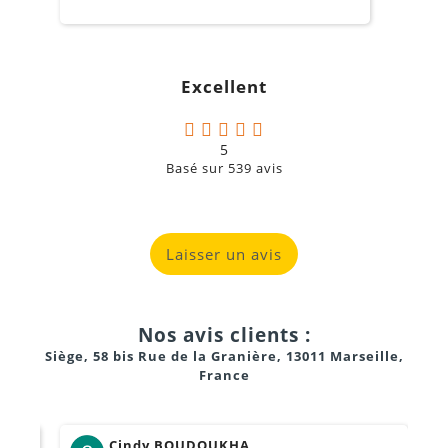
o
s
c
g
Excellent
a
5
Basé sur
539
avis
Laisser un avis
Nos avis clients :
Siège, 58 bis Rue de la Granière, 13011 Marseille,
France
Cindy BOUDOUKHA