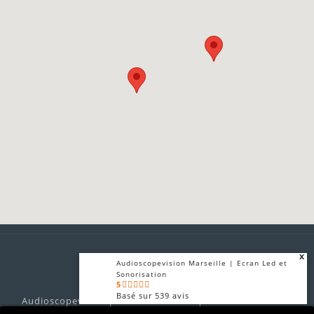
x
Audioscopevision Marseille | Ecran Led et
Sonorisation
5
Basé sur
539
avis
Audioscopevision prestataire technique audiovisuel son
x