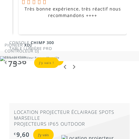
Très bonne expérience, très réactif nous
P
Je
recommandons ++++
CONSOLE
CHIMP 300
PIONEER
XDJ
TABLE LUMIÈRE PRO
CONTROLEUR DJ
PRIX LOCATION
PRIX LOCATION
336
€
J'y vais !
75
€
J'y vais !
LOCATION PROJECTEUR ÉCLAIRAGE SPOTS
MARSEILLE
PROJECTEURS IP65 OUTDOOR
9,60
€
J'y vais