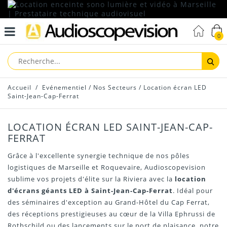
0
Reche
Accueil
/
Evénementiel
/
Nos Secteurs
/
Location écran LED
Saint-Jean-Cap-Ferrat
LOCATION ÉCRAN LED SAINT-JEAN-CAP-
FERRAT
Grâce à l'excellente synergie technique de nos pôles
logistiques de Marseille et Roquevaire, Audioscopevision
sublime vos projets d'élite sur la Riviera avec la
location
d'écrans géants LED à Saint-Jean-Cap-Ferrat
. Idéal pour
des séminaires d'exception au Grand-Hôtel du Cap Ferrat,
des réceptions prestigieuses au cœur de la Villa Ephrussi de
Rothschild ou des lancements sur le port de plaisance, notre