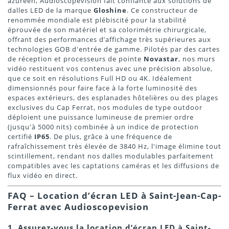
azuréen, Audioscopevision fait confiance aux solutions de
dalles LED de la marque
Gloshine
. Ce constructeur de
renommée mondiale est plébiscité pour la stabilité
éprouvée de son matériel et sa colorimétrie chirurgicale,
offrant des performances d’affichage très supérieures aux
technologies GOB d'entrée de gamme. Pilotés par des cartes
de réception et processeurs de pointe
Novastar
, nos murs
vidéo restituent vos contenus avec une précision absolue,
que ce soit en résolutions Full HD ou 4K. Idéalement
dimensionnés pour faire face à la forte luminosité des
espaces extérieurs, des esplanades hôtelières ou des plages
exclusives du Cap Ferrat, nos modules de type outdoor
déploient une puissance lumineuse de premier ordre
(jusqu'à 5000 nits) combinée à un indice de protection
certifié
IP65
. De plus, grâce à une fréquence de
rafraîchissement très élevée de 3840 Hz, l'image élimine tout
scintillement, rendant nos dalles modulables parfaitement
compatibles avec les captations caméras et les diffusions de
flux vidéo en direct.
FAQ – Location d’écran LED à Saint-Jean-Cap-
Ferrat avec Audioscopevision
1. Assurez-vous la location d’écran LED à Saint-