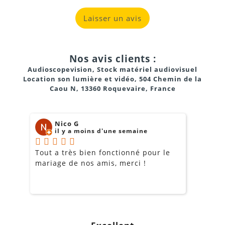
Laisser un avis
Nos avis clients :
Audioscopevision, Stock matériel audiovisuel
Location son lumière et vidéo, 504 Chemin de la
Caou N, 13360 Roquevaire, France
Nico G
il y a moins d'une semaine
Tout a très bien fonctionné pour le
J
mariage de nos amis, merci !
m
m
o
s
c
g