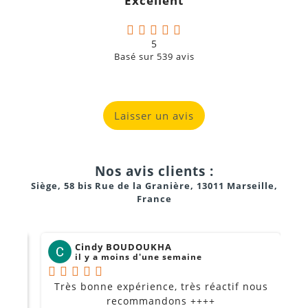
Excellent
a
5
Basé sur
539
avis
Laisser un avis
Nos avis clients :
Siège, 58 bis Rue de la Granière, 13011 Marseille,
France
Cindy BOUDOUKHA
il y a moins d'une semaine
Très bonne expérience, très réactif nous
P
Je
recommandons ++++