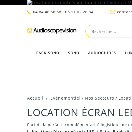
04 84 48 58 58 - 06 11 02 28 84
contac
PACK-SONO
SONO
AUDIOGUIDES
LU
Accueil
/
Evénementiel
/
Nos Secteurs
/
Locat
LOCATION ÉCRAN LE
Fort de la parfaite complémentarité logistique de n
la
location d'écrans géants LED à Saint-Raphaël