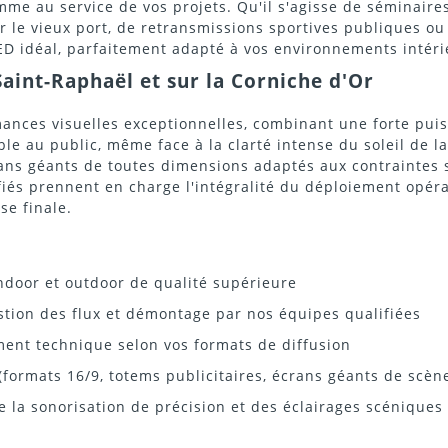
me au service de vos projets. Qu'il s'agisse de séminaires
r le vieux port, de retransmissions sportives publiques ou
LED idéal, parfaitement adapté à vos environnements intéri
Saint-Raphaël et sur la Corniche d'Or
mances visuelles exceptionnelles, combinant une forte pui
e au public, même face à la clarté intense du soleil de la 
ns géants de toutes dimensions adaptés aux contraintes 
ifiés prennent en charge l'intégralité du déploiement opé
se finale.
ndoor et outdoor de qualité supérieure
estion des flux et démontage par nos équipes qualifiées
ment technique selon vos formats de diffusion
(formats 16/9, totems publicitaires, écrans géants de scèn
e la sonorisation de précision et des éclairages scéniques