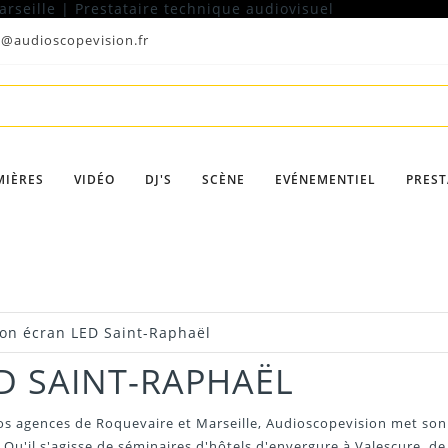
t@audioscopevision.fr
MIÈRES
VIDÉO
DJ'S
SCÈNE
EVÉNEMENTIEL
PREST
ion écran LED Saint-Raphaël
D SAINT-RAPHAËL
os agences de Roquevaire et Marseille, Audioscopevision met son 
. Qu'il s'agisse de séminaires d'hôtels d'envergure à Valescure, de