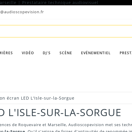
t@audioscopevision.fr
MIÈRES
VIDÉO
DJ'S
SCÈNE
EVÉNEMENTIEL
PREST
on écran LED L'Isle-sur-la-Sorgue
 L'ISLE-SUR-LA-SORGUE
gences de Roquevaire et Marseille, Audioscopevision met ses tech
ur-la-Sorgue
. Qu'il s'agisse de foires d'antiquités de renommée i