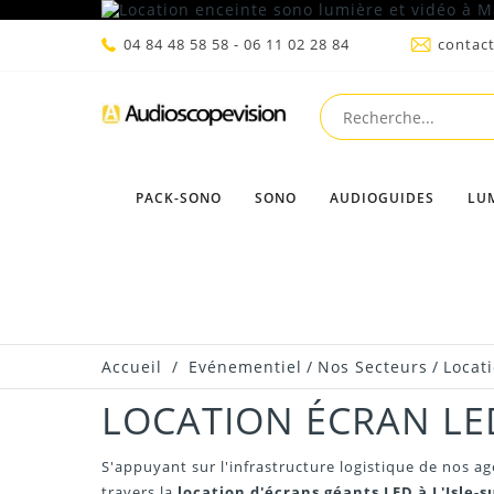
04 84 48 58 58 - 06 11 02 28 84
contac
PACK-SONO
SONO
AUDIOGUIDES
LU
Accueil
/
Evénementiel
/
Nos Secteurs
/
Locati
LOCATION ÉCRAN LED
S'appuyant sur l'infrastructure logistique de nos a
travers la
location d'écrans géants LED à L'Isle-s