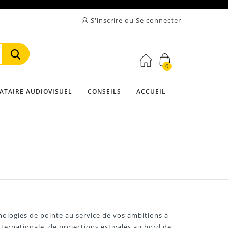
S'inscrire ou Se connecter
0
Rechercher
ATAIRE AUDIOVISUEL
CONSEILS
ACCUEIL
nologies de pointe au service de vos ambitions à
nternationale, de projections estivales au bord de