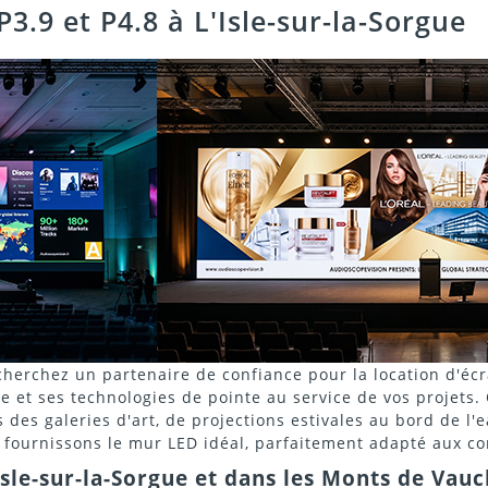
3.9 et P4.8 à L'Isle-sur-la-Sorgue
erchez un partenaire de confiance pour la location d'écra
 et ses technologies de pointe au service de vos projets. Q
des galeries d'art, de projections estivales au bord de l'
 fournissons le mur LED idéal, parfaitement adapté aux co
Isle-sur-la-Sorgue et dans les Monts de Vauc