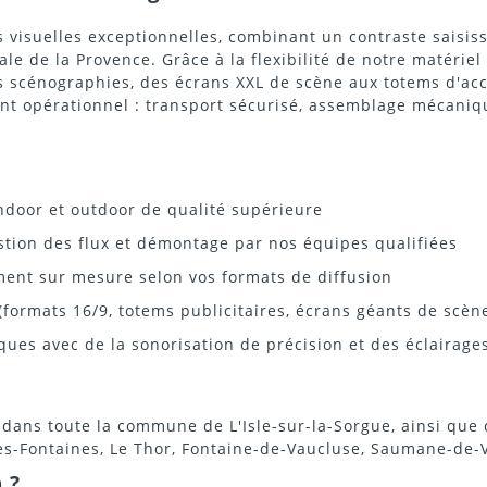
 visuelles exceptionnelles, combinant un contraste saisiss
ivale de la Provence. Grâce à la flexibilité de notre matéri
 scénographies, des écrans XXL de scène aux totems d'accu
nt opérationnel : transport sécurisé, assemblage mécaniq
ndoor et outdoor de qualité supérieure
estion des flux et démontage par nos équipes qualifiées
ment sur mesure selon vos formats de diffusion
(formats 16/9, totems publicitaires, écrans géants de scèn
ques avec de la sonorisation de précision et des éclairage
ans toute la commune de L'Isle-sur-la-Sorgue, ainsi que d
es-Fontaines, Le Thor, Fontaine-de-Vaucluse, Saumane-de-V
 ?