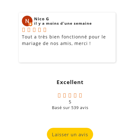
Nico G
il y a moins d'une semaine
Tout a très bien fonctionné pour le
J
mariage de nos amis, merci !
m
m
o
s
c
g
Excellent
a
5
Basé sur
539
avis
Laisser un avis