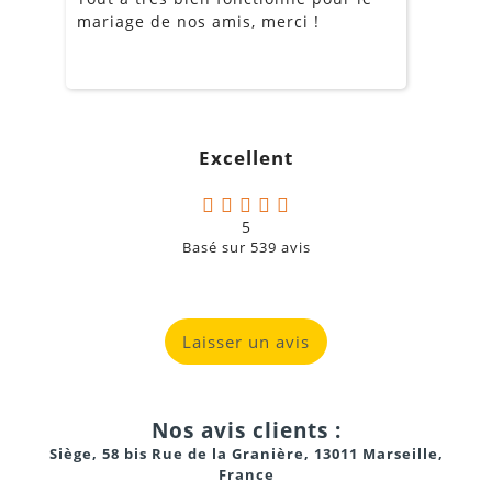
mariage de nos amis, merci !
m
m
o
s
c
g
Excellent
a
5
Basé sur
539
avis
Laisser un avis
Nos avis clients :
Siège, 58 bis Rue de la Granière, 13011 Marseille,
France