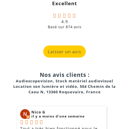
Excellent
4.9
Basé sur
874
avis
Laisser un avis
Nos avis clients :
Audioscopevision, Stock matériel audiovisuel
Location son lumière et vidéo, 504 Chemin de la
Caou N, 13360 Roquevaire, France
Nico G
il y a moins d'une semaine
Tout a très bien fonctionné pour le
J