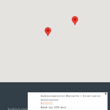
x
Audioscopevision Marseille | Ecran Led et
Sonorisation
5
Basé sur
539
avis
Audioscopevision prestataire technique audiovisuel son