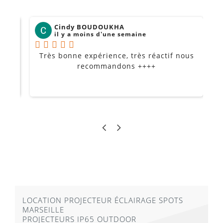
Cindy BOUDOUKHA
il y a moins d'une semaine
Très bonne expérience, très réactif nous
P
Je
recommandons ++++
LOCATION PROJECTEUR ÉCLAIRAGE SPOTS
MARSEILLE
PROJECTEURS IP65 OUTDOOR