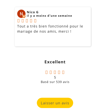
Nico G
il y a moins d'une semaine
Tout a très bien fonctionné pour le
J
mariage de nos amis, merci !
m
m
o
s
c
g
Excellent
a
5
Basé sur
539
avis
Laisser un avis