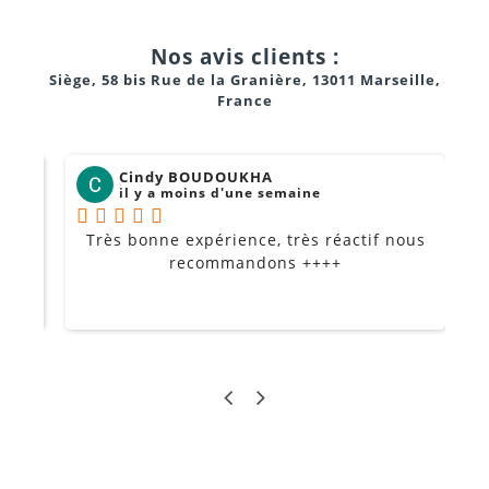
Nos avis clients :
Siège, 58 bis Rue de la Granière, 13011 Marseille,
France
Cindy BOUDOUKHA
il y a moins d'une semaine
Très bonne expérience, très réactif nous
P
Je
recommandons ++++