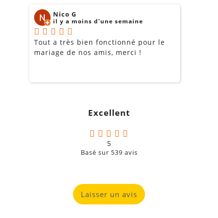
Nico G
il y a moins d'une semaine
Tout a très bien fonctionné pour le
J
mariage de nos amis, merci !
m
m
o
s
c
g
Excellent
a
5
Basé sur
539
avis
Laisser un avis