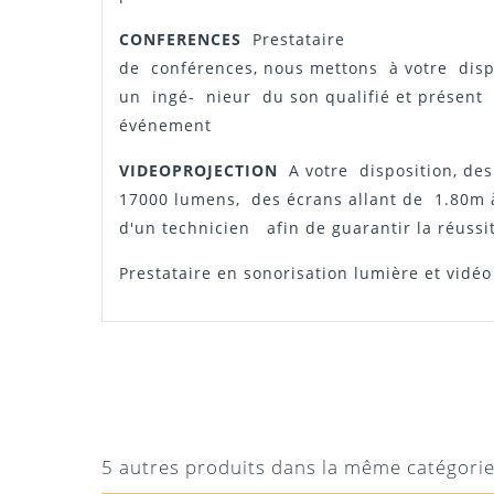
CONFERENCES
Prestataire
de conférences, nous mettons à votre dis
un ingé- nieur du son qualifié et présen
événement
VIDEOPROJECTION
A votre disposition, de
17000 lumens, des écrans allant de 1.80m
d'un technicien afin de guarantir la réuss
Prestataire en sonorisation lumière et vidéo
STÉPHANE B
BON SERVICE
Technicien super pro !
5 autres produits dans la même catégori