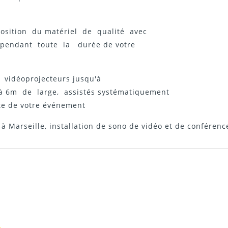
position du matériel de qualité avec
t pendant toute la durée de votre
s vidéoprojecteurs jusqu'à
 à 6m de large, assistés systématiquement
ite de votre événement
 à Marseille, installation de sono de vidéo et de conférenc
PATRICK M
COMPÉTENCE ET SÉR
Merci pour votre réactivité 
e
25/03/2014