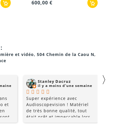
600,00 €
oscopes.
:
umière et vidéo, 504 Chemin de la Caou N,
nce
〉
Stanley Dacruz
nadji 
emaine
il y a moins d'une semaine
il y a
 ans
Super expérience avec
Super comm
o et
Audioscopevision ! Matériel
de qualité 
 en
de très bonne qualité, tout
 sont
était prêt et impeccable lors
nt très
de la récupération. Équipe
les
accueillante, disponible et