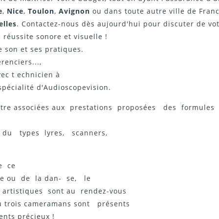
e
,
Nice
,
Toulon
,
Avignon
ou dans toute autre ville de Franc
elles
. Contactez-nous dès aujourd'hui pour discuter de votr
réussite sonore et visuelle !
e son et ses pratiques.
renciers...,
ec t echnicien à
 spécialité d'Audioscopevision.
t être associées aux prestations proposées des formul
 du types lyres, scanners,
ue ce
ue ou de la dan- se, le
 artistiques sont au rendez-vous
u trois cameramans sont présents
nts précieux !