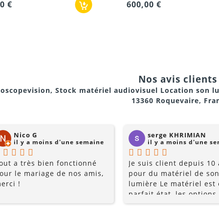
0 €
600,00 €
squ’aux systèmes asservis : lyres, scanners, lasers, strob
rage pour créer l’ambiance souhaitée.
Nos avis clients 
ts, théâtre ou danse.
oscopevision, Stock matériel audiovisuel Location son l
13360 Roquevaire, Fra
ans selon vos besoins.
istiques pour des images de qualité.
Nico G
serge KHRIMIAN
il y a moins d'une semaine
il y a moins d'une s
out a très bien fonctionné
Je suis client depuis 10
ssionnel.
our le mariage de nos amis,
pour du matériel de son
erci !
lumière Le matériel est
ng de l’événement.
parfait état, les options
multiples, et les prix so
raisonnables. Rajoutez 