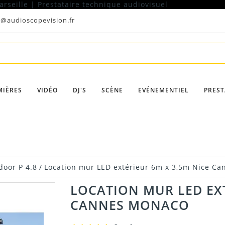
t@audioscopevision.fr
MIÈRES
VIDÉO
DJ'S
SCÈNE
EVÉNEMENTIEL
PREST
door P 4.8
/
Location mur LED extérieur 6m x 3,5m Nice C
LOCATION MUR LED EXT
CANNES MONACO