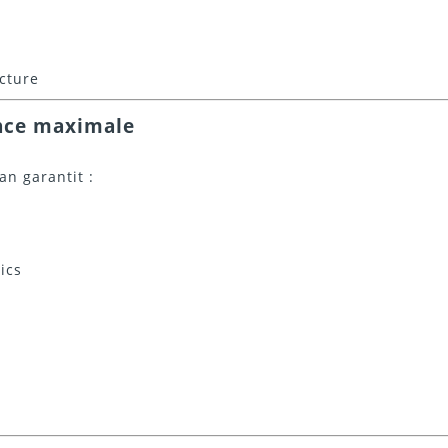
ucture
ance maximale
ran garantit :
ics