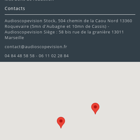
Contacts
Audioscopevision Stock, 504 chemin de la Caou Nord 13360
Roquevaire (5mn d'Aubagne et 10mn de Cassis) -
Audioscopevision Siège : 58 bis rue de la granière 13011
Marseille
contact@audioscopevision.fr
04 84 48 58 58 - 06 11 02 28 84