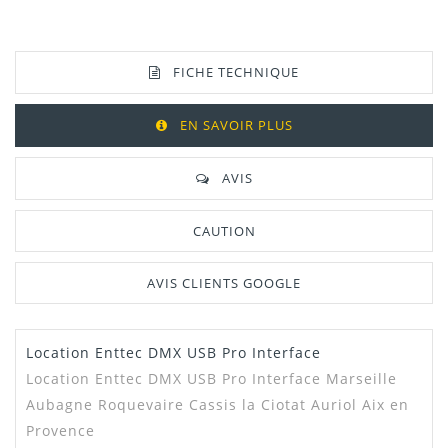
FICHE TECHNIQUE
EN SAVOIR PLUS
AVIS
CAUTION
AVIS CLIENTS GOOGLE
Location Enttec DMX USB Pro Interface
Manuel /
Télécharger Dans L'onglet
Notice
"Téléchargement"
Location Enttec DMX USB Pro Interface Marseille
Aubagne Roquevaire Cassis la Ciotat Auriol Aix en
Provence