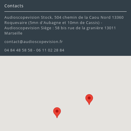
Contacts
Audioscopevision Stock, 504 chemin de la Caou Nord 13360
Roquevaire (5mn d'Aubagne et 10mn de Cassis) -
Audioscopevision Siège : 58 bis rue de la granière 13011
Marseille
contact@audioscopevision.fr
04 84 48 58 58 - 06 11 02 28 84