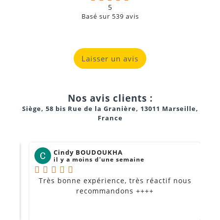
5
Basé sur
539
avis
Laisser un avis
Nos avis clients :
Siège, 58 bis Rue de la Granière, 13011 Marseille,
France
Cindy BOUDOUKHA
il y a moins d'une semaine
Très bonne expérience, très réactif nous
P
Je
recommandons ++++