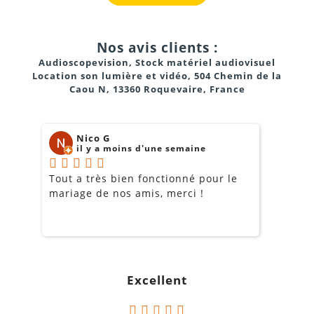
Nos avis clients :
Audioscopevision, Stock matériel audiovisuel
Location son lumière et vidéo, 504 Chemin de la
Caou N, 13360 Roquevaire, France
Nico G
il y a moins d'une semaine
Tout a très bien fonctionné pour le
J
mariage de nos amis, merci !
m
m
o
s
c
g
Excellent
a