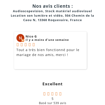
Nos avis clients :
Audioscopevision, Stock matériel audiovisuel
Location son lumière et vidéo, 504 Chemin de la
Caou N, 13360 Roquevaire, France
Nico G
il y a moins d'une semaine
Tout a très bien fonctionné pour le
J
mariage de nos amis, merci !
m
m
o
s
c
g
Excellent
a
5
Type
: Statique (condensateur).
Basé sur
539
avis