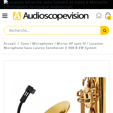
0
Reche
Accueil
/
Sono
/
Microphones
/
Micros HF sans fil
/
Location
Microphone Saxo cuivres Sennheiser E 908 B EW System