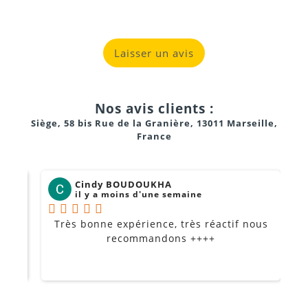
Directivité
: Cardioïde (réjection arrière).
Poids
: Seulement 210 g (très léger sur l'instrument).
Laisser un avis
Impédance
: 100 Ohm.
Nos avis clients :
Siège, 58 bis Rue de la Granière, 13011 Marseille,
France
Marseille, Aubagne et Gémenos
Cindy BOUDOUKHA
il y a moins d'une semaine
Très bonne expérience, très réactif nous
P
Je
recommandons ++++