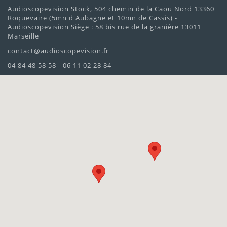
Audioscopevision Stock, 504 chemin de la Caou Nord 13360
Roquevaire (5mn d'Aubagne et 10mn de Cassis) -
Audioscopevision Siège : 58 bis rue de la granière 13011
Marseille
contact@audioscopevision.fr
04 84 48 58 58 - 06 11 02 28 84