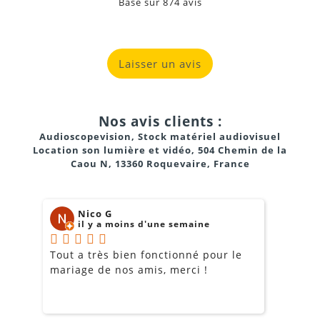
Basé sur
874
avis
Laisser un avis
Nos avis clients :
Audioscopevision, Stock matériel audiovisuel
Location son lumière et vidéo, 504 Chemin de la
Caou N, 13360 Roquevaire, France
Nico G
il y a moins d'une semaine
Tout a très bien fonctionné pour le
J
mariage de nos amis, merci !
m
m
o
s