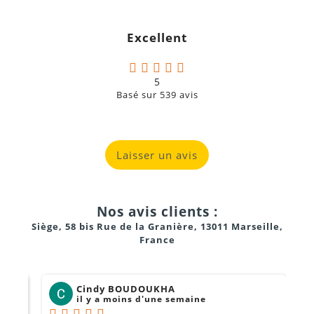
c
g
Excellent
a
5
Basé sur
539
avis
Laisser un avis
Nos avis clients :
Siège, 58 bis Rue de la Granière, 13011 Marseille,
France
Cindy BOUDOUKHA
il y a moins d'une semaine