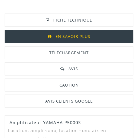
FICHE TECHNIQUE
EN SAVOIR PLUS
TÉLÉCHARGEMENT
AVIS
CAUTION
AVIS CLIENTS GOOGLE
Amplificateur YAMAHA P5000S
Manuel /
Télécharger Dans L'onglet
Notice
"Téléchargement"
Location, ampli sono, location sono aix en