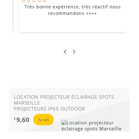
Très bonne expérience, très réactif nous
P
Je
recommandons ++++
LOCATION PROJECTEUR ÉCLAIRAGE SPOTS
MARSEILLE
PROJECTEURS IP65 OUTDOOR
9,60
€
J'y vais