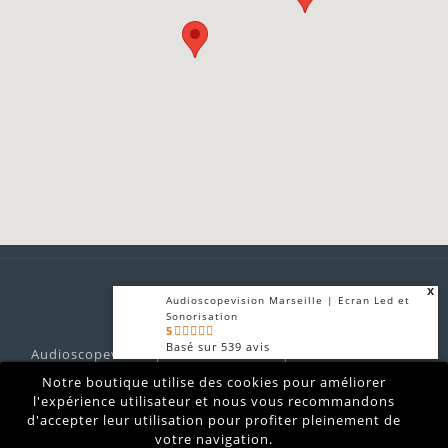
x
Audioscopevision Marseille | Ecran Led et
Sonorisation
5
Basé sur
539
avis
Audioscopevision prestataire technique audiovisuel son
x
lumières vidéo location matériel sono vidéo lumière
Notre boutique utilise des cookies pour améliorer
Audioscopevision | Sonorisation et
Marseille
Ecran LED
l'expérience utilisateur et nous vous recommandons
4.9
d'accepter leur utilisation pour profiter pleinement de
Basé sur
874
avis
votre navigation.