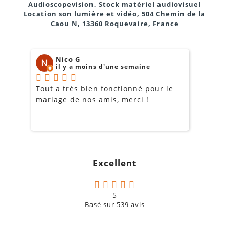
Audioscopevision, Stock matériel audiovisuel
Location son lumière et vidéo, 504 Chemin de la
Caou N, 13360 Roquevaire, France
Nico G
il y a moins d'une semaine
Tout a très bien fonctionné pour le
J
mariage de nos amis, merci !
m
m
o
s
c
g
Excellent
a
5
Basé sur
539
avis