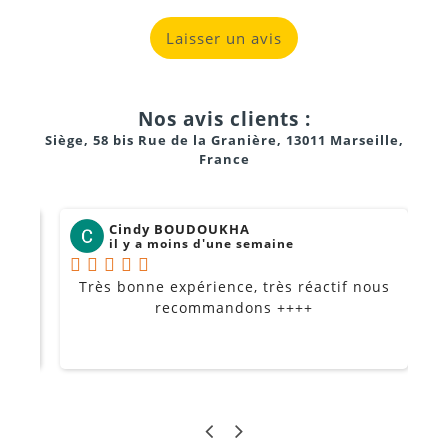
Laisser un avis
Nos avis clients :
Siège, 58 bis Rue de la Granière, 13011 Marseille,
France
Cindy BOUDOUKHA
il y a moins d'une semaine
Très bonne expérience, très réactif nous
P
Je
recommandons ++++