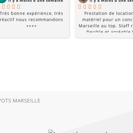
il y a moins d'une semaine
il y a moins d'une s
Très bonne expérience, très
Prestation de locatio
réactif nous recommandons
matériel pour un conc
++++
Marseille au top. Staff r
flexible et agréable !
recommande à 10
POTS MARSEILLE