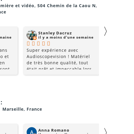
umière et vidéo, 504 Chemin de la Caou N,
nce
〉
Stanley Dacruz
nadji 
emaine
il y a moins d'une semaine
il y a
 ans
Super expérience avec
Super comm
o et
Audioscopevision ! Matériel
de qualité 
 en
de très bonne qualité, tout
 sont
était prêt et impeccable lors
nt très
de la récupération. Équipe
les
accueillante, disponible et
ice et
surtout très professionnelle.
i allez
La location s’est parfaitement
déroulée du début à la fin. Je
:
!!
recommande sans hésiter et
1 Marseille, France
je repasserai par eux pour
mes prochains événements !
〉
Anna Romano
Willi