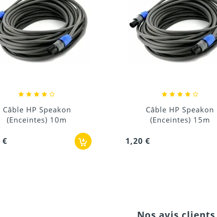
Câble HP Speakon
Câble Cinch/RCA-Jack S
(Enceintes) 15m
3.5
0 €
0,96 €
Nos avis clients 