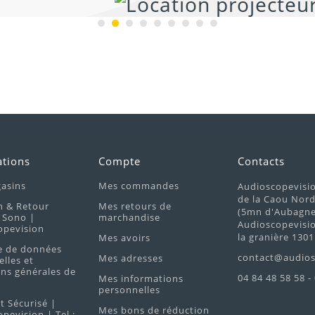
ations
Compte
Contacts
asins
Mes commandes
Audioscopevisi
de la Caou Nor
n & Retour
Mes retours de
(5mn d'Aubagne 
 Sono |
marchandise
Audioscopevisio
opevision
la granière 1301
Mes avoirs
e de données
contact@audios
Mes adresses
lles et
ns générales de
04 84 48 58 58 -
Mes informations
personnelles
 Sécurisé |
Mes bons de réduction
pevision | Tel :