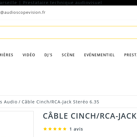
t@audioscopevision.fr
MIÈRES
VIDÉO
DJ'S
SCÈNE
EVÉNEMENTIEL
PREST
s Audio
/
Câble Cinch/RCA-Jack Steréo 6.35
CÂBLE CINCH/RCA-JACK
1 avis