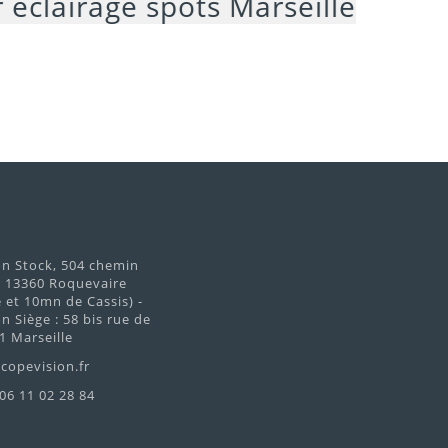
on Stock, 504 chemin
d 13360 Roquevaire
et 10mn de Cassis) -
n Siège : 58 bis rue de
1 Marseille
copevision.fr
 06 11 02 28 84