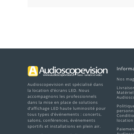
Inform
Nos mag
Audioscopevision est spécialisé dans
Livraiso
la location d’écrans LED. Nous
Matériel
accompagnons les professionnels
Audiosc
dans la mise en place de solutions
Politiqu
d’affichage LED haute luminosité pour
personne
tous types d’événements : concerts,
Conditio
salons, conférences, événements
location
sportifs et installations en plein air.
Paiement
Audiosco