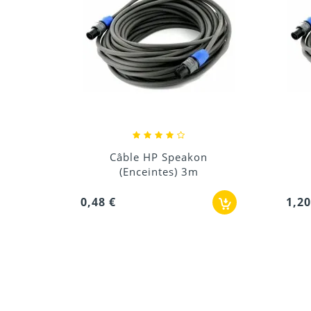
n
Câble HP Speakon
(Enceintes) 10m
1,20 €
1,2