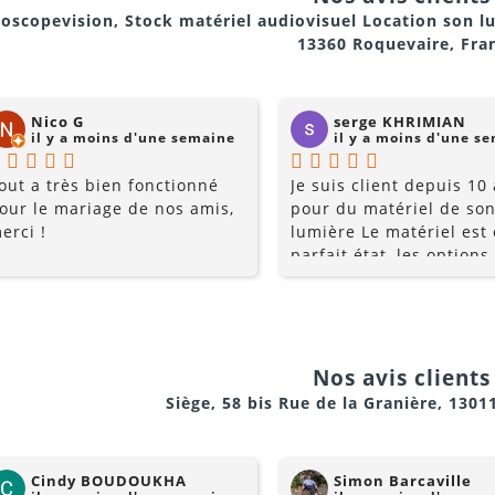
oscopevision, Stock matériel audiovisuel Location son l
13360 Roquevaire, Fra
Nico G
serge KHRIMIAN
il y a moins d'une semaine
il y a moins d'une s
out a très bien fonctionné
Je suis client depuis 10
our le mariage de nos amis,
pour du matériel de son
erci !
lumière Le matériel est
parfait état, les options
multiples, et les prix so
raisonnables. Rajoutez 
conseils du pro , le serv
la gentillesse... pourquo
chercher ailleurs? Je
Nos avis clients 
recommande fortement !
Siège, 58 bis Rue de la Granière, 1301
Cindy BOUDOUKHA
Simon Barcaville