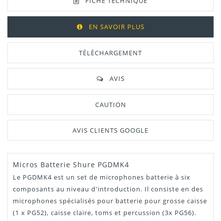
FICHE TECHNIQUE
EN SAVOIR PLUS
TÉLÉCHARGEMENT
AVIS
CAUTION
AVIS CLIENTS GOOGLE
Micros Batterie Shure PGDMK4
Manuel /
Télécharger Dans L'onglet
Notice
"Téléchargement"
Le PGDMK4 est un set de microphones batterie à six
composants au niveau d'introduction. Il consiste en des
microphones spécialisés pour batterie pour grosse caisse
(1 x PG52), caisse claire, toms et percussion (3x PG56).