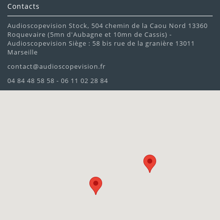
Contacts
Audioscopevision Stock, 504 chemin de la Caou Nord 13360
Roquevaire (5mn d'Aubagne et 10mn de Cassis) -
Audioscopevision Siège : 58 bis rue de la granière 13011
Marseille
contact@audioscopevision.fr
04 84 48 58 58 - 06 11 02 28 84