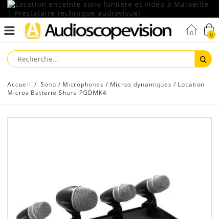
0
Reche
Accueil
/
Sono
/
Microphones
/
Micros dynamiques
/
Location
Micros Batterie Shure PGDMK4