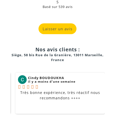
5
Basé sur
539
avis
Laisser un avis
Nos avis clients :
Siège, 58 bis Rue de la Granière, 13011 Marseille,
France
Cindy BOUDOUKHA
il y a moins d'une semaine
Très bonne expérience, très réactif nous
P
Je
recommandons ++++