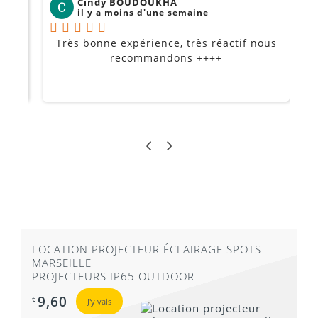
Cindy BOUDOUKHA
il y a moins d'une semaine
Très bonne expérience, très réactif nous
P
Je
recommandons ++++
LOCATION PROJECTEUR ÉCLAIRAGE SPOTS
MARSEILLE
PROJECTEURS IP65 OUTDOOR
9,60
€
J'y vais