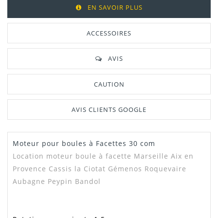
EN SAVOIR PLUS
ACCESSOIRES
AVIS
CAUTION
AVIS CLIENTS GOOGLE
Moteur pour boules à Facettes 30 com
Location moteur boule à facette Marseille Aix en
Provence Cassis la Ciotat Gémenos Roquevaire
Aubagne Peypin Bandol