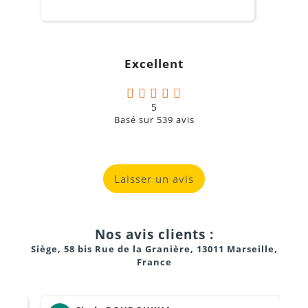
o
s
c
g
Excellent
a
5
Basé sur
539
avis
Laisser un avis
Nos avis clients :
Siège, 58 bis Rue de la Granière, 13011 Marseille,
France