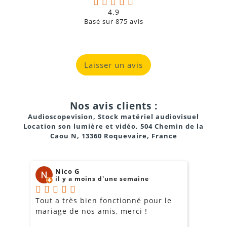
4.9
Basé sur
875
avis
Laisser un avis
Nos avis clients :
Audioscopevision, Stock matériel audiovisuel
Location son lumière et vidéo, 504 Chemin de la
Caou N, 13360 Roquevaire, France
Nico G
il y a moins d'une semaine
Tout a très bien fonctionné pour le
J
mariage de nos amis, merci !
m
m