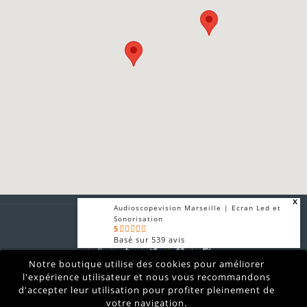
x
Audioscopevision Marseille | Ecran Led et
Sonorisation
5
Basé sur
539
avis
x
Notre boutique utilise des cookies pour améliorer
Audioscopevision | Sonorisation et
Audioscopevision prestataire technique audiovisuel son
Ecran LED
l'expérience utilisateur et nous vous recommandons
lumières vidéo location matériel sono vidéo lumière
4.9
d'accepter leur utilisation pour profiter pleinement de
Basé sur
875
avis
Marseille
votre navigation.