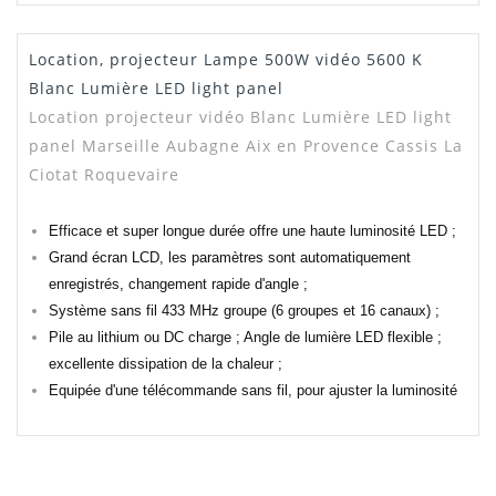
Location, projecteur Lampe 500W vidéo 5600 K
Manuel /
Télécharger Dans L'onglet
Notice
"Téléchargement"
Blanc Lumière LED light panel
Location projecteur vidéo Blanc Lumière LED light
Dispo
3
panel Marseille Aubagne Aix en Provence Cassis La
Ciotat Roquevaire
Efficace et super longue durée offre une haute luminosité LED ;
Grand écran LCD, les paramètres sont
automatiquement
enregistrés, changement rapide d'angle ;
Système sans fil 433 MHz groupe (6 groupes et 16 canaux) ;
Pile au lithium ou DC charge ; Angle de lumière LED flexible ;
excellente dissipation de la chaleur ;
Equipée d'une télécommande sans fil, pour ajuster la luminosité
Notice Light Panel Godox
SEB