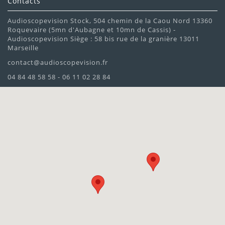
Contacts
Audioscopevision Stock, 504 chemin de la Caou Nord 13360
Roquevaire (5mn d'Aubagne et 10mn de Cassis) -
Audioscopevision Siège : 58 bis rue de la granière 13011
Marseille
contact@audioscopevision.fr
04 84 48 58 58 - 06 11 02 28 84