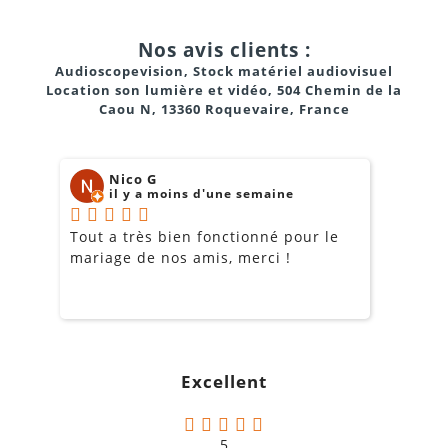
Nos avis clients :
Audioscopevision, Stock matériel audiovisuel
Location son lumière et vidéo, 504 Chemin de la
Caou N, 13360 Roquevaire, France
Nico G
il y a moins d'une semaine
Tout a très bien fonctionné pour le
J
mariage de nos amis, merci !
m
m
o
s
c
g
Excellent
a
5