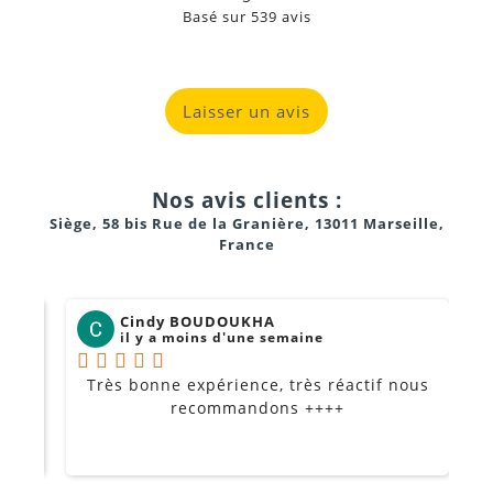
Basé sur
539
avis
Laisser un avis
Nos avis clients :
Siège, 58 bis Rue de la Granière, 13011 Marseille,
France
Cindy BOUDOUKHA
il y a moins d'une semaine
Très bonne expérience, très réactif nous
P
Je
recommandons ++++