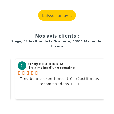
Laisser un avis
Nos avis clients :
Siège, 58 bis Rue de la Granière, 13011 Marseille,
France
Cindy BOUDOUKHA
il y a moins d'une semaine
Très bonne expérience, très réactif nous
P
Je
recommandons ++++