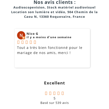
Nos avis clients :
Audioscopevision, Stock matériel audiovisuel
Location son lumière et vidéo, 504 Chemin de la
Caou N, 13360 Roquevaire, France
Nico G
il y a moins d'une semaine
Tout a très bien fonctionné pour le
J
mariage de nos amis, merci !
m
m
o
s
c
g
Excellent
a
5
Basé sur
539
avis