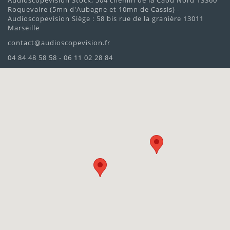
Audioscopevision Stock, 504 chemin de la Caou Nord 13360
Roquevaire (5mn d'Aubagne et 10mn de Cassis) -
Audioscopevision Siège : 58 bis rue de la granière 13011
Marseille
contact@audioscopevision.fr
04 84 48 58 58 - 06 11 02 28 84