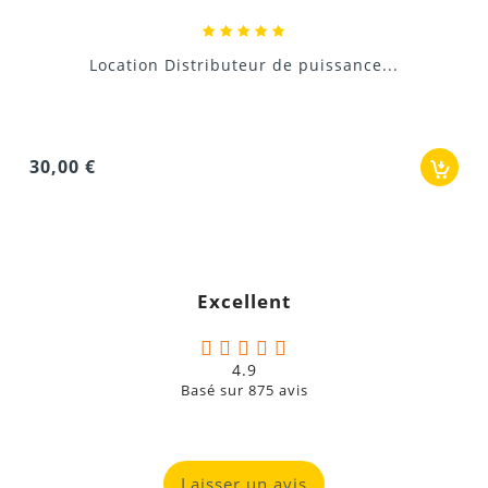
Location Distributeur de puissance...
0,96
00 €
Excellent
4.9
Basé sur
875
avis
Laisser un avis