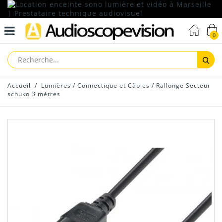
0
Reche
Accueil
/
Lumières
/
Connectique et Câbles
/
Rallonge Secteur
schuko 3 mètres