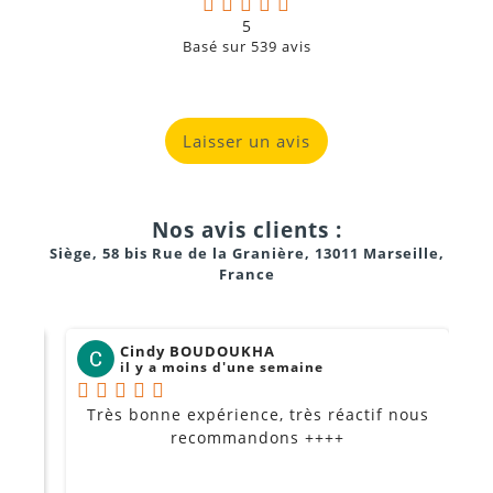
5
Basé sur
539
avis
Laisser un avis
Nos avis clients :
Siège, 58 bis Rue de la Granière, 13011 Marseille,
France
Cindy BOUDOUKHA
il y a moins d'une semaine
Très bonne expérience, très réactif nous
P
Je
recommandons ++++