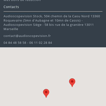
Contacts
Audioscopevision Stock, 504 chemin de la Caou Nord 13360
Roquevaire (5mn d'Aubagne et 10mn de Cassis) -
Audioscopevision Siège : 58 bis rue de la granière 13011
Marseille
contact@audioscopevision.fr
04 84 48 58 58 - 06 11 02 28 84