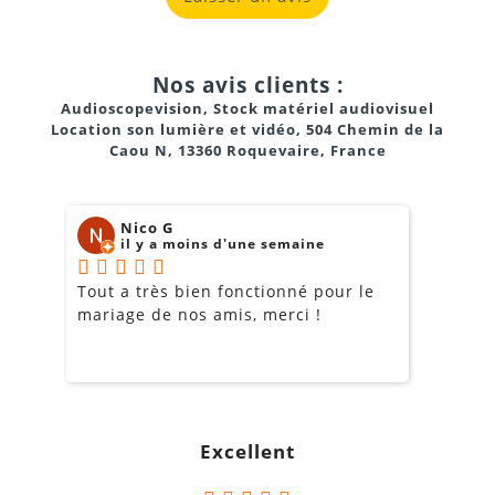
Nos avis clients :
Audioscopevision, Stock matériel audiovisuel
Location son lumière et vidéo, 504 Chemin de la
Caou N, 13360 Roquevaire, France
Nico G
il y a moins d'une semaine
Tout a très bien fonctionné pour le
J
mariage de nos amis, merci !
m
m
o
s
c
g
Excellent
a