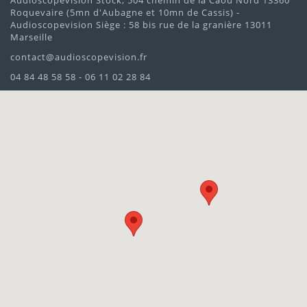
Audioscopevision Stock, 504 chemin de la Caou Nord 13360
Roquevaire (5mn d'Aubagne et 10mn de Cassis) -
Audioscopevision Siège : 58 bis rue de la granière 13011
Marseille
contact@audioscopevision.fr
04 84 48 58 58 - 06 11 02 28 84