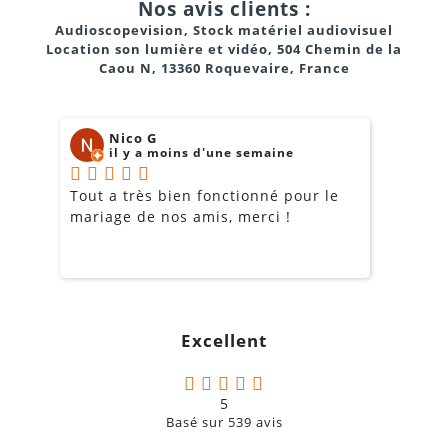
Nos avis clients :
Audioscopevision, Stock matériel audiovisuel
Location son lumière et vidéo, 504 Chemin de la
Caou N, 13360 Roquevaire, France
Nico G
il y a moins d'une semaine
Tout a très bien fonctionné pour le
J
mariage de nos amis, merci !
m
m
o
s
c
g
Excellent
a
5
Basé sur
539
avis