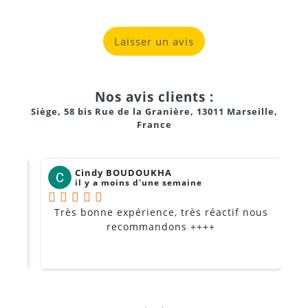
Laisser un avis
Nos avis clients :
Siège, 58 bis Rue de la Granière, 13011 Marseille,
France
Cindy BOUDOUKHA
il y a moins d'une semaine
Très bonne expérience, très réactif nous
P
Je
recommandons ++++