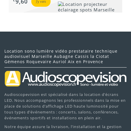
9,60
€
J'y vais
Roquevaire
propreté et
l'hygiène rigoureuse
Location sono lumière vidéo prestataire technique
audiovisuel Marseille Aubagne Cassis la Ciotat
Gémenos Roquevaire Auriol Aix en Provence
Audioscopevision est spécialisé dans la location d’écrans
LED. Nous accompagnons les professionnels dans la mise en
place de solutions d’affichage LED haute luminosité pour
tous types d’événements : concerts, salons, conférences,
événements sportifs et installations en plein air.
Notre équipe assure la livraison, l’installation et la gestion