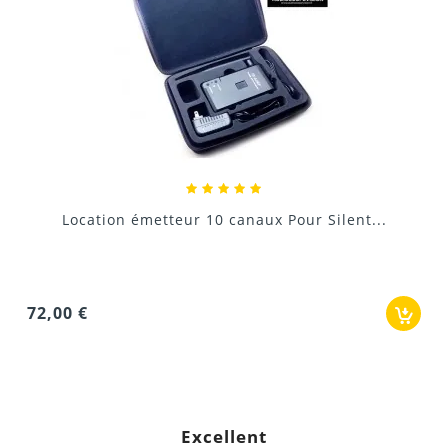
fidélité
Silent party disco 10 canaux location...
3
canaux simultanés
3 ambiances musicales différentes
9,60 €
Canal Bleu
: Électro / House.
Canal Rouge
: Rock / Années 80.
Canal Vert
: Musique Latine / Urbaine. Chaque
participant choisit son canal préféré d'un simple clic
sur son casque, et la couleur des LED du casque
change pour indiquer aux autres ce qu'il écoute.
Excellent