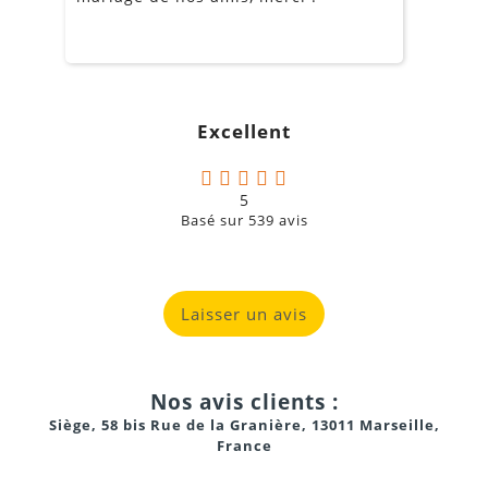
réglable
m
o
s
c
g
Excellent
a
5
100 à 200 mètres
Basé sur
539
avis
Laisser un avis
"Plug & Play"
Nos avis clients :
Siège, 58 bis Rue de la Granière, 13011 Marseille,
Branchez vos sources audio (ordinateur, smartphone,
France
table de mixage DJ) sur l'émetteur via les câbles
fournis.