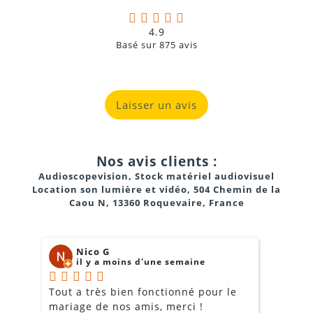
4.9
Basé sur
875
avis
Laisser un avis
Nos avis clients :
Audioscopevision, Stock matériel audiovisuel
Location son lumière et vidéo, 504 Chemin de la
Caou N, 13360 Roquevaire, France
Nico G
il y a moins d'une semaine
Tout a très bien fonctionné pour le
J
mariage de nos amis, merci !
m