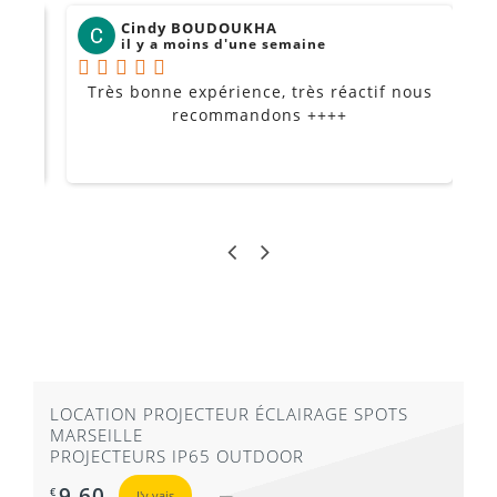
Cindy BOUDOUKHA
il y a moins d'une semaine
Très bonne expérience, très réactif nous
P
Je
recommandons ++++
LOCATION PROJECTEUR ÉCLAIRAGE SPOTS
MARSEILLE
PROJECTEURS IP65 OUTDOOR
9,60
€
J'y vais