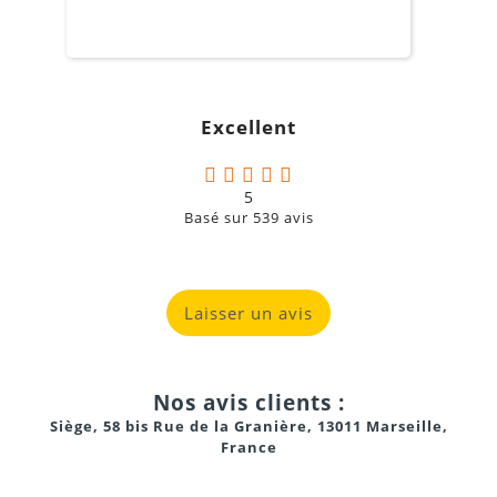
m
o
s
c
g
Excellent
a
5
Basé sur
539
avis
Laisser un avis
Nos avis clients :
Siège, 58 bis Rue de la Granière, 13011 Marseille,
France