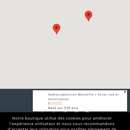
x
Audioscopevision Marseille | Ecran Led et
Sonorisation
5
Basé sur
539
avis
x
Notre boutique utilise des cookies pour améliorer
Audioscopevision | Sonorisation et
Audioscopevision prestataire technique audiovisuel son
Ecran LED
l'expérience utilisateur et nous vous recommandons
lumières vidéo location matériel sono vidéo lumière
4.9
d'accepter leur utilisation pour profiter pleinement de