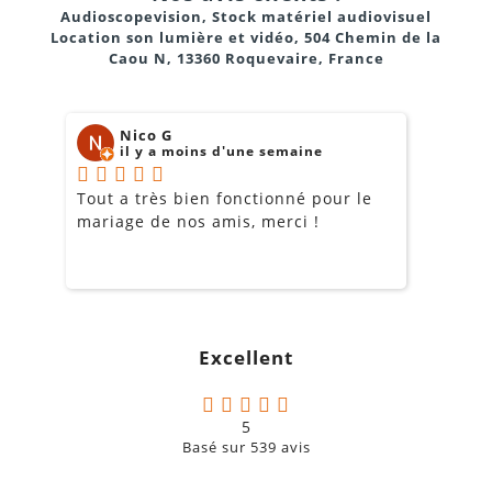
Audioscopevision, Stock matériel audiovisuel
Location son lumière et vidéo, 504 Chemin de la
Caou N, 13360 Roquevaire, France
Nico G
il y a moins d'une semaine
Tout a très bien fonctionné pour le
J
mariage de nos amis, merci !
m
m
o
s
c
g
Excellent
a
5
Basé sur
539
avis