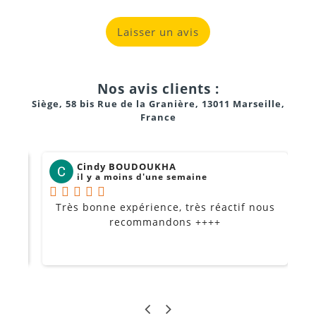
Laisser un avis
Nos avis clients :
Siège, 58 bis Rue de la Granière, 13011 Marseille,
France
Cindy BOUDOUKHA
il y a moins d'une semaine
Très bonne expérience, très réactif nous
P
Je
recommandons ++++