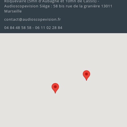
Roquevaire (5mn d'Aubagne et 10mn de Cassis) -
Audioscopevision Siège : 58 bis rue de la granière 13011
Marseille
contact@audioscopevision.fr
04 84 48 58 58 - 06 11 02 28 84