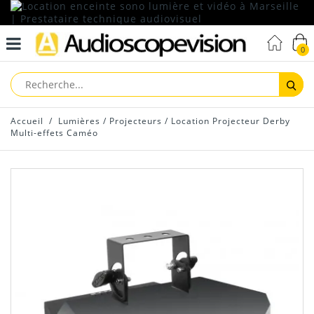
0
Reche
Accueil
/
Lumières
/
Projecteurs
/
Location Projecteur Derby
Multi-effets Caméo