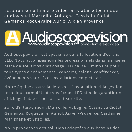
Location sono lumière vidéo prestataire technique
audiovisuel Marseille Aubagne Cassis la Ciotat
Gémenos Roquevaire Auriol Aix en Provence
Audioscopevision
Vérifier la disponibilité du projecteur Derby Cameo
SUNBEAM
Obtenir un devis personnalisé
Audioscopevision est spécialisé dans la location d’écrans
LED. Nous accompagnons les professionnels dans la mise en
Organiser la livraison ou le retrait pour votre
place de solutions d’affichage LED haute luminosité pour
événement
tous types d’événements : concerts, salons, conférences,
événements sportifs et installations en plein air.
Cameo SUNBEAM
Notre équipe assure la livraison, l’installation et la gestion
technique complète de vos écrans LED afin de garantir un
affichage fiable et performant sur site.
Zone d’intervention : Marseille, Aubagne, Cassis, La Ciotat,
Gémenos, Roquevaire, Auriol, Aix-en-Provence, Gardanne,
Marignane et Vitrolles.
Nous proposons des solutions adaptées aux besoins des