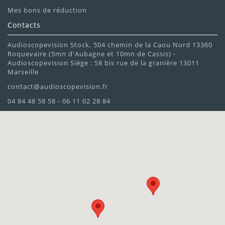
Mes bons de réduction
Contacts
Audioscopevision Stock, 504 chemin de la Caou Nord 13360
Roquevaire (5mn d'Aubagne et 10mn de Cassis) -
Audioscopevision Siège : 58 bis rue de la granière 13011
Marseille
contact@audioscopevision.fr
04 84 48 58 58 - 06 11 02 28 84