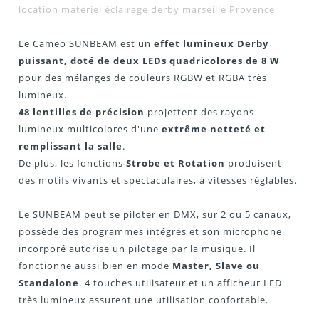
location matériel éclairage derby marseille Provence
Notice
"Téléchargement"
Le Cameo SUNBEAM est un
effet lumineux Derby
puissant, doté de deux LEDs quadricolores de 8 W
pour des mélanges de couleurs RGBW et RGBA très
lumineux.
48 lentilles de précision
projettent des rayons
lumineux multicolores d'une
extrême netteté et
remplissant la salle
.
De plus, les fonctions
Strobe et Rotation
produisent
des motifs vivants et spectaculaires, à vitesses réglables.
Le SUNBEAM peut se piloter en DMX, sur 2 ou 5 canaux,
possède des programmes intégrés et son microphone
incorporé autorise un pilotage par la musique. Il
fonctionne aussi bien en mode
Master, Slave ou
Standalone
. 4 touches utilisateur et un afficheur LED
très lumineux assurent une utilisation confortable.