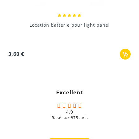
Location barre led sur batterie 6x15W HF...
Type de produit
: Projecteur effet LED Derby
LEDs
: 2 (1 x 8 W RGBW + 1 x 8 W RGBA)
Couleurs
: RGBWA (Rouge, Vert, Bleu, Blanc, Ambre)
36,00 €
Effets intégrés
:
Strobe (éclair rapide)
Rotation dans les deux sens à vitesses réglables
Lentilles
: 48 lentilles de précision pour des rayons
lumineux nets
Excellent
Modes DMX
: 2 canaux ou 5 canaux
Contrôles autonomes
:
4.9
Basé sur
875
avis
Auto
Pilotage par le son via microphone intégré