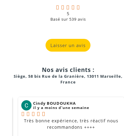
5
Basé sur
539
avis
Effets lumineux
spectaculaires et colorés
grâce aux
LEDs quadricolores
Pilotage facile
: DMX, autonome ou via la musique
Laisser un avis
Robuste et silencieux
: boîtier métallique et
refroidissement par convection
Nos avis clients :
Convient pour
installations en cascade
grâce aux
Siège, 58 bis Rue de la Granière, 13011 Marseille,
entrées/sorties DMX et secteur
France
Installation
flexible
avec support universel réglable et
anneau de sécurité
Cindy BOUDOUKHA
il y a moins d'une semaine
Très bonne expérience, très réactif nous
P
Je
Soirées et événements privés
recommandons ++++