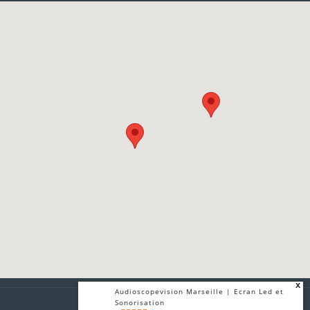
x
Audioscopevision Marseille | Ecran Led et
Sonorisation