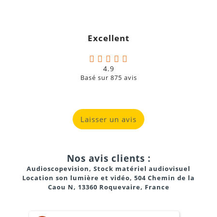
brancher directement une guitare ou une basse sans
boîtier de direct (DI).
Excellent
Entrées Stéréo
: 4 voies dédiées aux claviers, lecteurs
audio ou platines.
Entrée/Sortie RCA
: Pour connecter un smartphone
4.9
Basé sur
875
avis
ou un enregistreur externe.
Laisser un avis
RMFX 32-bits
16
presets
Nos avis clients :
Audioscopevision, Stock matériel audiovisuel
Location son lumière et vidéo, 504 Chemin de la
Caou N, 13360 Roquevaire, France