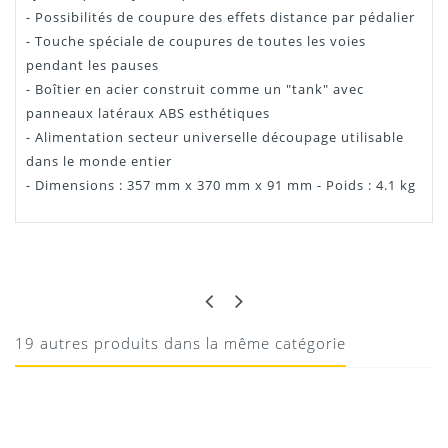
- Possibilités de coupure des effets distance par pédalier
- Touche spéciale de coupures de toutes les voies
pendant les pauses
- Boîtier en acier construit comme un "tank" avec
panneaux latéraux ABS esthétiques
- Alimentation secteur universelle découpage utilisable
dans le monde entier
- Dimensions : 357 mm x 370 mm x 91 mm - Poids : 4.1 kg
Manuel ProFX12 Mackie
GÉRARD
VOUS NE POUVEZ PAS VOUS TROMPER
AVEC UNE TABLE DE MIXAGE MACKIE
Téléchargement
19 autres produits dans la même catégorie
Table ludique pratique simple et efficace un belle petite
Mackie rapport qualité top live, (equa et effets corrects)
pour des petites formations mais pas que... puissance
correcte plus qu’un couteau Suisse
28/12/2021