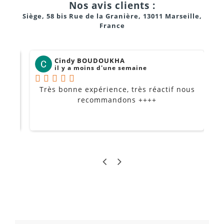
Nos avis clients :
"Built-Like-A-
Siège, 58 bis Rue de la Granière, 13011 Marseille,
Tank"
France
Cindy BOUDOUKHA
il y a moins d'une semaine
Très bonne expérience, très réactif nous
P
Je
recommandons ++++
Filtre coupe-bas (100 Hz)
: Supprime les bruits de
manipulation des micros.
Break Switch
: Un bouton unique pour couper toutes
les pistes pendant les pauses tout en laissant passer la
musique d'ambiance.
Entrée pour pédalier
: Permet de couper les effets au
pied (pratique pour un chanteur qui parle entre les
morceaux).