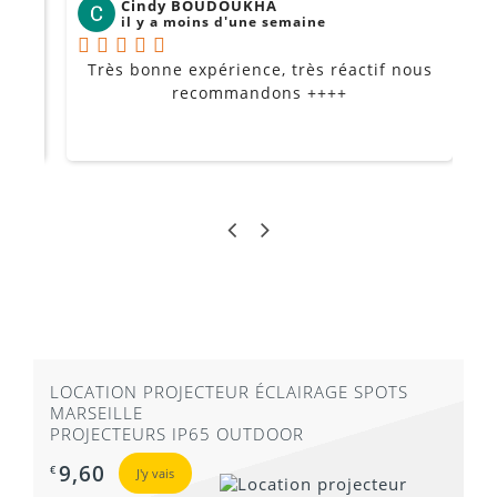
Cindy BOUDOUKHA
il y a moins d'une semaine
Très bonne expérience, très réactif nous
P
Je
recommandons ++++
LOCATION PROJECTEUR ÉCLAIRAGE SPOTS
MARSEILLE
PROJECTEURS IP65 OUTDOOR
9,60
€
J'y vais