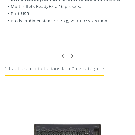
• Multi-effets ReadyFX à 16 presets.
• Port USB.
• Poids et dimensions : 3,2 kg, 290 x 358 x 91 mm.
Manuel Mackie PROFX8V2
THIERRY
PARFAIT
Téléchargement
Agréablement surpris de la qualité de la table
19 autres produits dans la même catégorie
07/01/2022
Donnez votre avis !