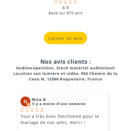
4.9
Basé sur
875
avis
Laisser un avis
Nos avis clients :
Audioscopevision, Stock matériel audiovisuel
Location son lumière et vidéo, 504 Chemin de la
Caou N, 13360 Roquevaire, France
Nico G
il y a moins d'une semaine
Tout a très bien fonctionné pour le
J
mariage de nos amis, merci !
m
m