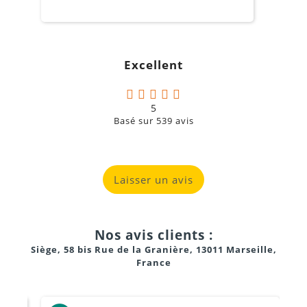
o
s
c
g
Excellent
a
5
Basé sur
539
avis
Laisser un avis
Nos avis clients :
Siège, 58 bis Rue de la Granière, 13011 Marseille,
France