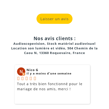
Soirées privées et fêtes
Laisser un avis
Mariages et anniversaires
Concerts en plein air ou spectacles
Nos avis clients :
Conférences et présentations
Audioscopevision, Stock matériel audiovisuel
Location son lumière et vidéo, 504 Chemin de la
Événements d’entreprise
Caou N, 13360 Roquevaire, France
Nico G
il y a moins d'une semaine
Puissance et clarté exceptionnelles
: Son audible
Tout a très bien fonctionné pour le
J
même dans des environnements bruyants ou grands
mariage de nos amis, merci !
m
espaces
m
o
Basses profondes
: Subwoofer 15 pouces pour une
s
expérience immersive