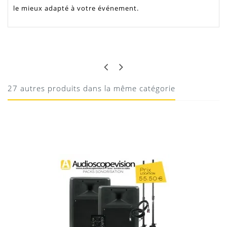
le mieux adapté à votre événement.
DORIAN P
BIEN PRATIQUE
Sono facile à monter et de la réserve sous le capot
27 autres produits dans la même catégorie
13/01/2017
DANY
TRES BON SYSTEME !
Pack son 2x900W RMS / 2x1600W Music
Compact pas trop lourd et puissant !
07/08/2015
son puissant, clair et équilibré
CÉDRIC M